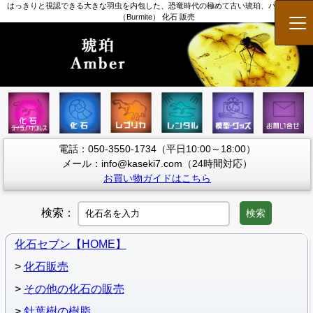
はっきりと視認できる大きな羽虫を内包した、恐竜時代の極めて古い琥珀、バーマイト
（Burmite） 化石 販売
メ
電話：050-3550-1734（平日10:00～18:00）
メール：info@kaseki7.com（24時間対応）
お買い物ガイドはこちら
検索：
検索
化石セブン【HOME】
化石販売
その他の化石の販売
針葉樹の樹脂