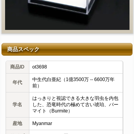
商品スペック
商品ID
ot3698
中生代白亜紀（1億3500万 -- 6600万年
年代
前）
はっきりと視認できる大きな羽虫を内包
学名
した、恐竜時代の極めて古い琥珀、バー
マイト（Burmite）
産地
Myanmar