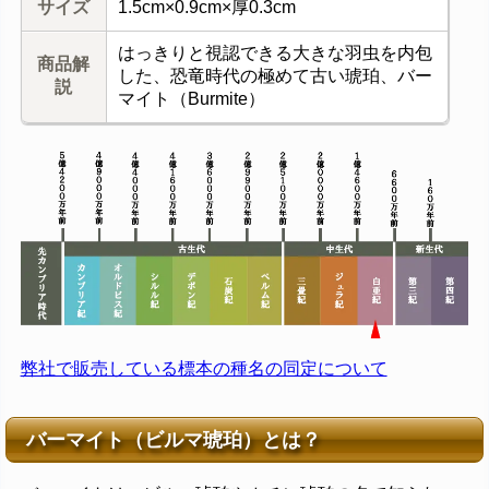
サイズ
1.5cm×0.9cm×厚0.3cm
はっきりと視認できる大きな羽虫を内包
商品解
した、恐竜時代の極めて古い琥珀、バー
説
マイト（Burmite）
弊社で販売している標本の種名の同定について
バーマイト（ビルマ琥珀）とは？