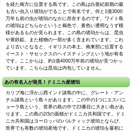
を経た南方に位置する島です。この島は白亜紀前期の最
も古い虫入り琥珀がでることで有名です。何と1億3000
万年も前の虫が琥珀のなかに存在するのです。ワイト島
の琥珀はどちらかというと褐色で、黄色い透明なうず模
様があるものが見られます。この島の琥珀からは、昆虫
や黄鉄鉱、また植物の一部が多く含まれています。これ
より古いとなると、イギリスの本土、南東部に位置する
イースト・サセックスのヘイスティングという地が有名
です。ここからは、約1億4000万年前の琥珀が見つかっ
ています。こちらは昆虫は内包していません。
あの有名人が発見！ドミニカ産琥珀
カリブ海に浮かぶ西インド諸島の中に、グレート・アン
チル諸島という島々があります。この中の1つにエスパニ
ョーラ島という、世界の島の中で23番目に大きい島があ
ります。この島の2/3の面積がドミニカ共和国です。ドミ
ニカ共和国はヨーロッパのバルティック琥珀とならび、
世界でも有数の琥珀産地です。ドミニカの琥珀を最初に