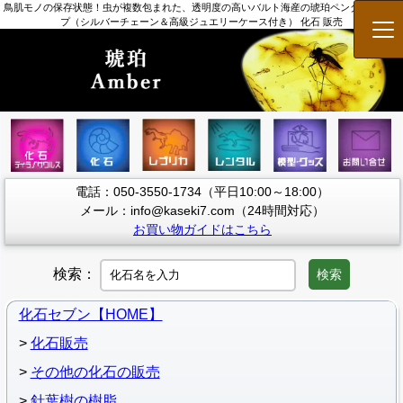
鳥肌モノの保存状態！虫が複数包まれた、透明度の高いバルト海産の琥珀ペンダントトッ
プ（シルバーチェーン＆高級ジュエリーケース付き） 化石 販売
メ
電話：050-3550-1734（平日10:00～18:00）
メール：info@kaseki7.com（24時間対応）
お買い物ガイドはこちら
検索：
検索
化石セブン【HOME】
化石販売
その他の化石の販売
針葉樹の樹脂