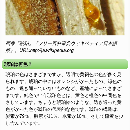
画像「琥珀」『フリー百科事典ウィキペディア日本語
版』。URL:http://ja.wikipedia.org
琥珀は何色？
琥珀の色はさまざまですが、透明で黄褐色の色が多く見
られます。琥珀の中にはオレンジがかったもの、緑色の
もの、透き通っていないものなど、産地によってさまざ
まです。純色でいう琥珀色とは、黄色と橙色の中間色を
さしています。ちょうど琥珀飴のような、透き通った黄
色がかった色が琥珀の代表的な色です。琥珀の構造は、
炭素が79％、酸素が11％、水素が10％、そして硫黄を少
し含んでいます。