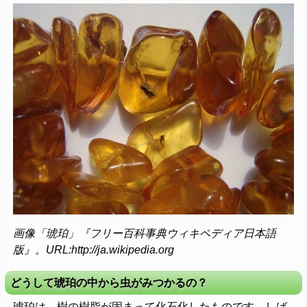
画像「琥珀」『フリー百科事典ウィキペディア日本語
版』。URL:http://ja.wikipedia.org
どうして琥珀の中から虫がみつかるの？
琥珀は、樹の樹脂が固まって化石化したものです。しば