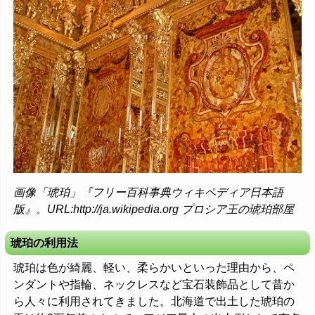
画像「琥珀」『フリー百科事典ウィキペディア日本語
版』。URL:http://ja.wikipedia.org プロシア王の琥珀部屋
琥珀の利用法
琥珀は色が綺麗、軽い、柔らかいといった理由から、ペ
ンダントや指輪、ネックレスなど宝石装飾品として昔か
ら人々に利用されてきました。北海道で出土した琥珀の