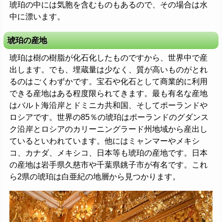
琥珀の中には気胞を含むものもあるので、その場合は水
中に漂います。
琥珀の産地
琥珀は樹の樹脂が化石化したものですから、世界中で産
出します。でも、埋蔵量は少なく、質が高いものがとれ
るのはごくわずかです。宝石や化石として商業的に利用
できる産地はある程度限られてきます。最も有名な産地
はバルト海沿岸とドミニカ共和国、そしてポーランドや
ロシアです。世界の85％の琥珀はポーランドのグダンス
ク沿岸とロシアのカリーニングラード州地域から産出し
ているといわれています。他にはミャンマーやメキシ
コ、カナダ、メキシコ、日本等も琥珀の産地です。日本
の産地は岩手県久慈市や千葉県銚子市が有名です。これ
ら2県の琥珀は白亜紀の地層から見つかります。