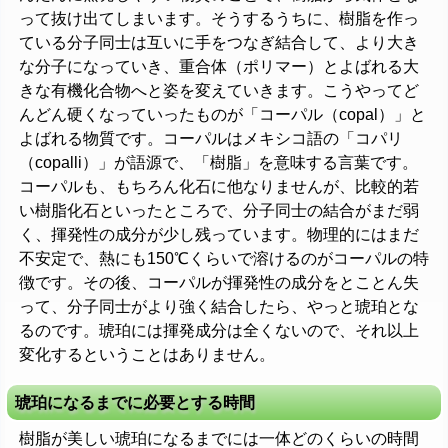
って抜け出てしまいます。そうするうちに、樹脂を作っ
ている分子同士は互いに手をつなぎ結合して、より大き
な分子になっていき、重合体（ポリマー）とよばれる大
きな有機化合物へと姿を変えていきます。こうやってど
んどん硬くなっていったものが「コーパル（copal）」と
よばれる物質です。コーパルはメキシコ語の「コパリ
（copalli）」が語源で、「樹脂」を意味する言葉です。
コーパルも、もちろん化石に他なりませんが、比較的若
い樹脂化石といったところで、分子同士の結合がまだ弱
く、揮発性の成分が少し残っています。物理的にはまだ
不安定で、熱にも150℃くらいで溶けるのがコーパルの特
徴です。その後、コーパルが揮発性の成分をとことん失
って、分子同士がより強く結合したら、やっと琥珀とな
るのです。琥珀には揮発成分は全くないので、それ以上
変化するということはありません。
琥珀になるまでに必要とする時間
樹脂が美しい琥珀になるまでには一体どのくらいの時間