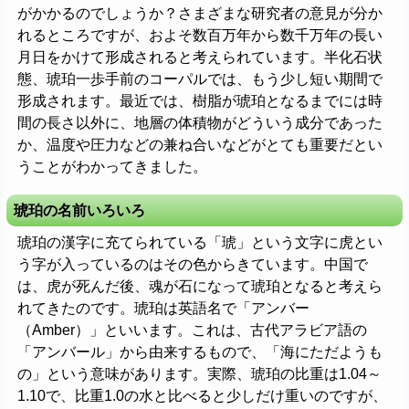
がかかるのでしょうか？さまざまな研究者の意見が分か
れるところですが、およそ数百万年から数千万年の長い
月日をかけて形成されると考えられています。半化石状
態、琥珀一歩手前のコーパルでは、もう少し短い期間で
形成されます。最近では、樹脂が琥珀となるまでには時
間の長さ以外に、地層の体積物がどういう成分であった
か、温度や圧力などの兼ね合いなどがとても重要だとい
うことがわかってきました。
琥珀の名前いろいろ
琥珀の漢字に充てられている「琥」という文字に虎とい
う字が入っているのはその色からきています。中国で
は、虎が死んだ後、魂が石になって琥珀となると考えら
れてきたのです。琥珀は英語名で「アンバー
（Amber）」といいます。これは、古代アラビア語の
「アンバール」から由来するもので、「海にただようも
の」という意味があります。実際、琥珀の比重は1.04～
1.10で、比重1.0の水と比べると少しだけ重いのですが、