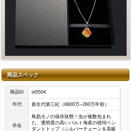
商品スペック
商品ID
ot3504
年代
新生代第三紀（6600万--260万年前）
鳥肌モノの保存状態！虫が複数包まれ
た、透明度の高いバルト海産の琥珀ペン
学名
ダントトップ（シルバーチェーン＆高級