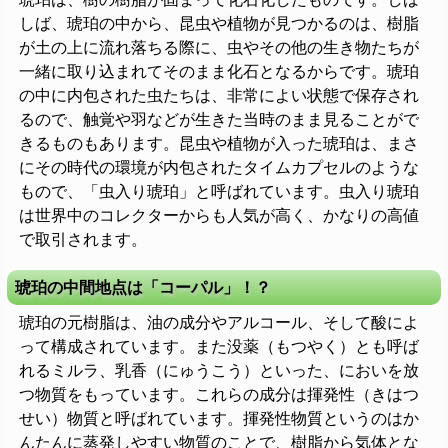
しば、琥珀の中から、昆虫や植物が見つかるのは、樹脂
が土の上に流れ落ちる際に、虫やその他の生き物たちが
一緒に取り込まれてそのまま化石となるからです。琥珀
の中に内包された虫たちは、非常によい状態で保存され
るので、触覚や羽などが生きた当時のまま見ることがで
きるものもあります。昆虫や植物が入った琥珀は、まさ
にその時代の環境が内包されたタイムカプセルのような
もので、「虫入り琥珀」と呼ばれています。虫入り琥珀
は世界中のコレクターからも人気が高く、かなりの高値
で取引されます。
琥珀の中間地点は「コーパル」！？
琥珀の元樹脂は、油の成分やアルコール、そして酸によ
って構成されています。また没薬（もつやく）とも呼ば
れるミルラ、乳香（にゅうこう）といった、においを放
つ物質をもっています。これらの成分は揮発性（きはつ
せい）物質と呼ばれています。揮発性物質というのはか
んたんに蒸発しやすい物質のことで、樹脂から気体とな