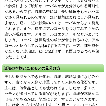
ハエが入っていたらとてもラッキーです。なぜならハエ
の触角によって琥珀かコーパルかが見分けられる可能性
があるからです。琥珀の中には、長い触角をもったハエ
が多く見られるのですが、短い触角はまれにしか見られ
ません。逆に、短い触角のハエはコーパルからよく発見
されます。また、標本にアルコールをつけてみてもその
違いが現れます。アルコールはエタノールなどがよいで
しょう。コーパルは揮発性の成分が含まれるので、アル
コールと反応してねばねばするのです。一方、揮発成分
が全くない琥珀は、ねばねばせず、表面はつるつるを保
ったままです。
琥珀の本物とニセモノの見分け方
美しい樹脂からできた化石、琥珀。琥珀は肌になじみや
すく、古くから人類が珍重してきた人気ある化石です。
主には、装飾品としても使われてきましたが、多くのニ
セモノが出回っている事実があります。琥珀が本物かニ
セモノであるかは、簡単にテストすることができます。
主には4つの方法があります。1つ目は、アルコールをつ