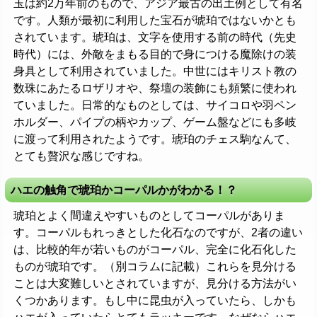
玉は約2万年前のもので、アジア最古の出土例として有名
です。人類が最初に利用した宝石が琥珀ではないかとも
されています。琥珀は、文字を使用する前の時代（先史
時代）には、外敵をまもる目的で身につける魔除けの装
身具として利用されていました。中世にはキリスト教の
数珠にあたるロザリオや、祭壇の装飾にも頻繁に使われ
ていました。日常的なものとしては、サイコロや羽ペン
ホルダー、パイプの柄やカップ、ゲーム盤などにも多岐
に渡って利用されたようです。琥珀のチェス駒なんて、
とても贅沢な感じですね。
ハエの触角で琥珀かコーパルかがわかる！？
琥珀とよく間違えやすいものとしてコーパルがありま
す。コーパルもれっきとした化石なのですが、2者の違い
は、比較的年が若いものがコーパル、完全に化石化した
ものが琥珀です。（別コラムに記載）これらを見分ける
ことは大変難しいとされていますが、見分ける方法がい
くつかあります。もし中に昆虫が入っていたら、しかも