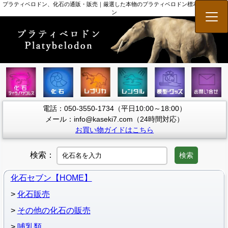
プラティベロドン、化石の通販・販売｜厳選した本物のプラティベロドン標本 | 化石セブ
ン
メニ
電話：050-3550-1734（平日10:00～18:00）
メール：info@kaseki7.com（24時間対応）
お買い物ガイドはこちら
検索：
検索
化石セブン【HOME】
化石販売
その他の化石の販売
哺乳類