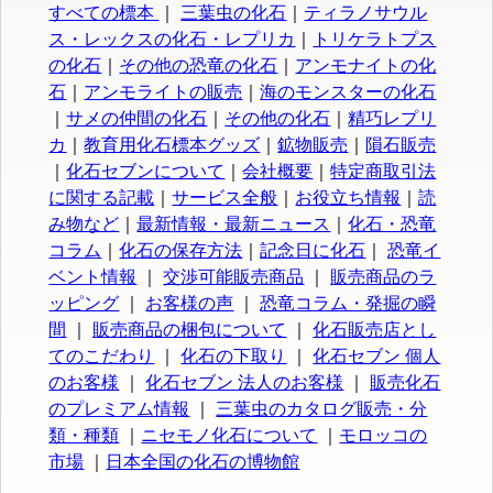
すべての標本
｜
三葉虫の化石
｜
ティラノサウル
ス・レックスの化石・レプリカ
｜
トリケラトプス
の化石
｜
その他の恐竜の化石
｜
アンモナイトの化
石
｜
アンモライトの販売
｜
海のモンスターの化石
｜
サメの仲間の化石
｜
その他の化石
｜
精巧レプリ
カ
｜
教育用化石標本グッズ
｜
鉱物販売
｜
隕石販売
｜
化石セブンについて
｜
会社概要
｜
特定商取引法
に関する記載
｜
サービス全般
｜
お役立ち情報
｜
読
み物など
｜
最新情報・最新ニュース
｜
化石・恐竜
コラム
｜
化石の保存方法
｜
記念日に化石
｜
恐竜イ
ベント情報
｜
交渉可能販売商品
｜
販売商品のラ
ッピング
｜
お客様の声
｜
恐竜コラム・発掘の瞬
間
｜
販売商品の梱包について
｜
化石販売店とし
てのこだわり
｜
化石の下取り
｜
化石セブン 個人
のお客様
｜
化石セブン 法人のお客様
｜
販売化石
のプレミアム情報
｜
三葉虫のカタログ販売・分
類・種類
｜
ニセモノ化石について
｜
モロッコの
市場
｜
日本全国の化石の博物館