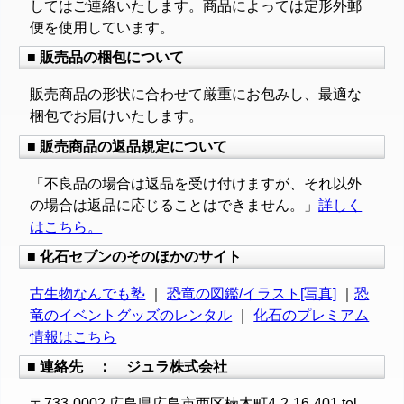
してはご連絡いたします。商品によっては定形外郵
便を使用しています。
■ 販売品の梱包について
販売商品の形状に合わせて厳重にお包みし、最適な
梱包でお届けいたします。
■ 販売商品の返品規定について
「不良品の場合は返品を受け付けますが、それ以外
の場合は返品に応じることはできません。」
詳しく
はこちら。
■ 化石セブンのそのほかのサイト
古生物なんでも塾
｜
恐竜の図鑑/イラスト[写真]
｜
恐
竜のイベントグッズのレンタル
｜
化石のプレミアム
情報はこちら
■ 連絡先 ： ジュラ株式会社
〒733-0002 広島県広島市西区楠木町4-2-16-401 tel