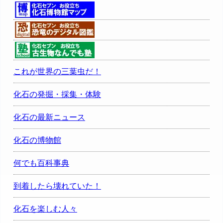
これが世界の三葉虫だ！
化石の発掘・採集・体験
化石の最新ニュース
化石の博物館
何でも百科事典
到着したら壊れていた！
化石を楽しむ人々