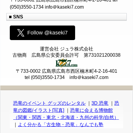
(050)3550-1734 info＠kaseki7.com
■ SNS
Follow @kaseki7
運営会社 ジュラ株式会社
古物商 広島県公安委員会許可 第731021200038
〒733-0002 広島県広島市西区楠木町4-2-16-401
tel (050)3550-1734 info＠kaseki7.com
恐竜のイベント グッズのレンタル
｜
3D 恐竜
｜
恐
竜の図鑑/イラスト[写真]
｜
恐竜に会える博物館
（関東・関西・東北・北海道・九州の科学/自然）
｜
よく分かる「古生物・恐竜」なんでも塾