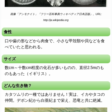
画像「アンモナイト」『フリー百科事典ウィキペディア日本語版』。URL:
http://ja.wikipedia.org
食性
口や歯の形などから肉食で、小さな甲殻類や貝などを食
べていたと思われる。
サイズ
数cm～十数cm程度の化石が多いものの、直径2.5mのも
のもあった（イギリス）。
どんな生き物？
カタツムリの一種ではありません！実は、イカやタコの
仲間。デボン紀から白亜紀まで栄え、恐竜と共に絶滅。