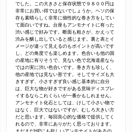
でした。この大きさと保存状態で９８００円は
非常にお買い得ではないでしょうか。ヘソの保
存も素晴らしく非常に個性的な巻き方をしてい
て面白いですね。台座もアンモナイトに有った
渋い感じで好みです。断面も粗さが、かえって
渋みを醸し出していると感じます。裏と表とイ
メージが違って見えるのもポイントが高いです
し、どの角度でも楽しめます。色合いも他の国
の産地に有りそうで、見ない色で北海道産なら
ではの実に渋い色合いです。巻き方も珍しく、
他の産地では見ない形です。そしてサイズも大
きすぎず、小さすぎず良い感じ基本的に自分
は、巨大な物が好きですがある意味ディスプレ
イするならこれくらいが一番かもしれません。
アンモナイト化石としては、けして小さい物で
はなく、巨大ではないですが、むしろ大きい方
だと思います。毎回良心的な価格で提供してく
れるので、非常にありがたく思っております。
まだまだHPにも欲しいアンモナイトがあるの