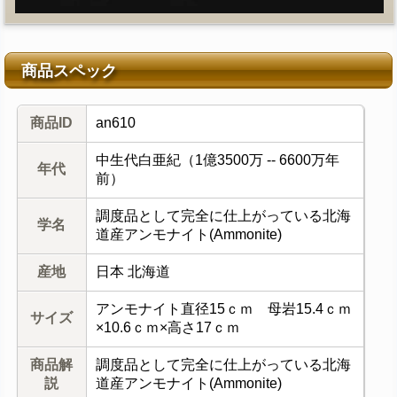
商品スペック
商品ID
an610
中生代白亜紀（1億3500万 -- 6600万年
年代
前）
調度品として完全に仕上がっている北海
学名
道産アンモナイト(Ammonite)
産地
日本 北海道
アンモナイト直径15ｃｍ 母岩15.4ｃｍ
サイズ
×10.6ｃｍ×高さ17ｃｍ
商品解
調度品として完全に仕上がっている北海
説
道産アンモナイト(Ammonite)