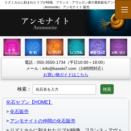
リズミカルに刻まれたリブが特徴、フランス・アヴェロン産の黄鉄鉱化アンモナイト
（Ammonite） アンモナイト 販売
メ
電話：050-3550-1734（平日10:00～18:00）
メール：info@kaseki7.com（24時間対応）
お買い物ガイドはこちら
検索：
検索
化石セブン【HOME】
化石販売
アンモナイトの仲間の化石販売
リズミカルに刻まれたリブが特徴、フランス・アヴェ