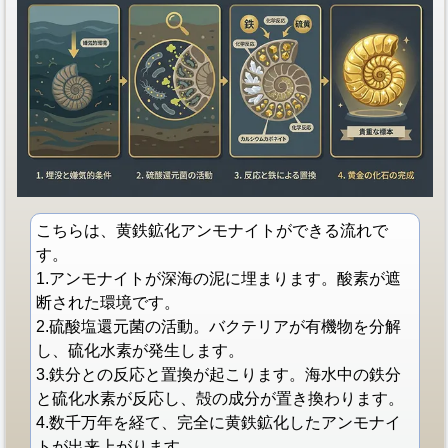
こちらは、黄鉄鉱化アンモナイトができる流れで
す。
1.アンモナイトが深海の泥に埋まります。酸素が遮
断された環境です。
2.硫酸塩還元菌の活動。バクテリアが有機物を分解
し、硫化水素が発生します。
3.鉄分との反応と置換が起こります。海水中の鉄分
と硫化水素が反応し、殻の成分が置き換わります。
4.数千万年を経て、完全に黄鉄鉱化したアンモナイ
トが出来上がります。