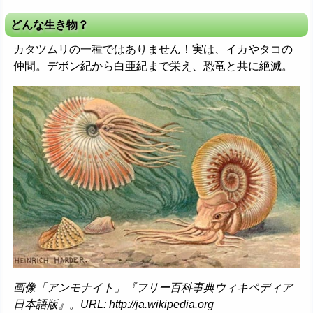
どんな生き物？
カタツムリの一種ではありません！実は、イカやタコの
仲間。デボン紀から白亜紀まで栄え、恐竜と共に絶滅。
画像「アンモナイト」『フリー百科事典ウィキペディア
日本語版』。URL: http://ja.wikipedia.org