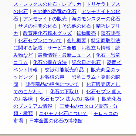
ス・レックスの化石・レプリカ
｜
トリケラトプス
の化石
｜
その他の恐竜の化石
｜
アンモナイトの化
石
｜
アンモライトの販売
｜
海のモンスターの化石
｜
サメの仲間の化石
｜
その他の化石
｜
精巧レプリ
カ
｜
教育用化石標本グッズ
｜
鉱物販売
｜
隕石販売
｜
化石セブンについて
｜
会社概要
｜
特定商取引法
に関する記載
｜
サービス全般
｜
お役立ち情報
｜
読
み物など
｜
最新情報・最新ニュース
｜
化石・恐竜
コラム
｜
化石の保存方法
｜
記念日に化石
｜
恐竜イ
ベント情報
｜
交渉可能販売商品
｜
販売商品のラ
ッピング
｜
お客様の声
｜
恐竜コラム・発掘の瞬
間
｜
販売商品の梱包について
｜
化石販売店とし
てのこだわり
｜
化石の下取り
｜
化石セブン 個人
のお客様
｜
化石セブン 法人のお客様
｜
販売化石
のプレミアム情報
｜
三葉虫のカタログ販売・分
類・種類
｜
ニセモノ化石について
｜
モロッコの
市場
｜
日本全国の化石の博物館