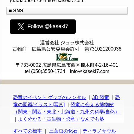
(050)3550-1734 info＠kaseki7.com
■ SNS
Follow @kaseki7
運営会社 ジュラ株式会社
古物商 広島県公安委員会許可 第731021200038
〒733-0002 広島県広島市西区楠木町4-2-16-401
tel (050)3550-1734 info＠kaseki7.com
恐竜のイベント グッズのレンタル
｜
3D 恐竜
｜
恐
竜の図鑑/イラスト[写真]
｜
恐竜に会える博物館
（関東・関西・東北・北海道・九州の科学/自然）
｜
よく分かる「古生物・恐竜」なんでも塾
すべての標本
｜
三葉虫の化石
｜
ティラノサウル