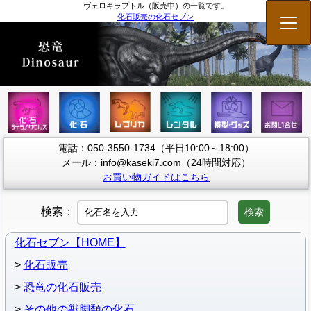
ヴェロキラプトル（販売中）の一覧です。
化石販売の化石セブン
メニ
電話：050-3550-1734（平日10:00～18:00）
メール：info@kaseki7.com（24時間対応）
お買い物ガイドはこちら
検索：
検索
化石セブン【HOME】
化石販売
恐竜の化石販売
その他の獣脚類の化石