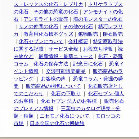
ス・レックスの化石・レプリカ
｜
トリケラトプス
の化石
｜
その他の恐竜の化石
｜
アンモナイトの化
石
｜
アンモライトの販売
｜
海のモンスターの化石
｜
サメの仲間の化石
｜
その他の化石
｜
精巧レプリ
カ
｜
教育用化石標本グッズ
｜
鉱物販売
｜
隕石販売
｜
化石セブンについて
｜
会社概要
｜
特定商取引法
に関する記載
｜
サービス全般
｜
お役立ち情報
｜
読
み物など
｜
最新情報・最新ニュース
｜
化石・恐竜
コラム
｜
化石の保存方法
｜
記念日に化石
｜
恐竜イ
ベント情報
｜
交渉可能販売商品
｜
販売商品のラ
ッピング
｜
お客様の声
｜
恐竜コラム・発掘の瞬
間
｜
販売商品の梱包について
｜
化石販売店とし
てのこだわり
｜
化石の下取り
｜
化石セブン 個人
のお客様
｜
化石セブン 法人のお客様
｜
販売化石
のプレミアム情報
｜
三葉虫のカタログ販売・分
類・種類
｜
ニセモノ化石について
｜
モロッコの
市場
｜
日本全国の化石の博物館