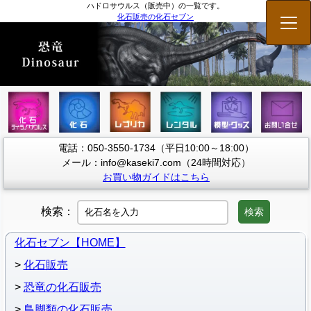
ハドロサウルス（販売中）の一覧です。
化石販売の化石セブン
メニ
電話：050-3550-1734（平日10:00～18:00）
メール：info@kaseki7.com（24時間対応）
お買い物ガイドはこちら
検索：
検索
化石セブン【HOME】
化石販売
恐竜の化石販売
鳥脚類の化石販売