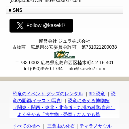
(050)3550-1734 info＠kaseki7.com
■ SNS
Follow @kaseki7
運営会社 ジュラ株式会社
古物商 広島県公安委員会許可 第731021200038
〒733-0002 広島県広島市西区楠木町4-2-16-401
tel (050)3550-1734 info＠kaseki7.com
恐竜のイベント グッズのレンタル
｜
3D 恐竜
｜
恐
竜の図鑑/イラスト[写真]
｜
恐竜に会える博物館
（関東・関西・東北・北海道・九州の科学/自然）
｜
よく分かる「古生物・恐竜」なんでも塾
すべての標本
｜
三葉虫の化石
｜
ティラノサウル