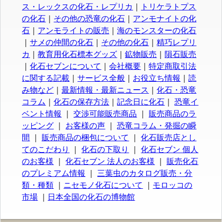
ス・レックスの化石・レプリカ
｜
トリケラトプス
の化石
｜
その他の恐竜の化石
｜
アンモナイトの化
石
｜
アンモライトの販売
｜
海のモンスターの化石
｜
サメの仲間の化石
｜
その他の化石
｜
精巧レプリ
カ
｜
教育用化石標本グッズ
｜
鉱物販売
｜
隕石販売
｜
化石セブンについて
｜
会社概要
｜
特定商取引法
に関する記載
｜
サービス全般
｜
お役立ち情報
｜
読
み物など
｜
最新情報・最新ニュース
｜
化石・恐竜
コラム
｜
化石の保存方法
｜
記念日に化石
｜
恐竜イ
ベント情報
｜
交渉可能販売商品
｜
販売商品のラ
ッピング
｜
お客様の声
｜
恐竜コラム・発掘の瞬
間
｜
販売商品の梱包について
｜
化石販売店とし
てのこだわり
｜
化石の下取り
｜
化石セブン 個人
のお客様
｜
化石セブン 法人のお客様
｜
販売化石
のプレミアム情報
｜
三葉虫のカタログ販売・分
類・種類
｜
ニセモノ化石について
｜
モロッコの
市場
｜
日本全国の化石の博物館