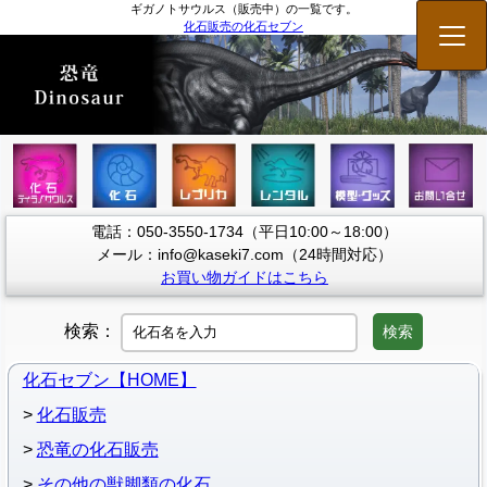
ギガノトサウルス（販売中）の一覧です。
化石販売の化石セブン
メニ
電話：050-3550-1734（平日10:00～18:00）
メール：info@kaseki7.com（24時間対応）
お買い物ガイドはこちら
検索：
検索
化石セブン【HOME】
化石販売
恐竜の化石販売
その他の獣脚類の化石