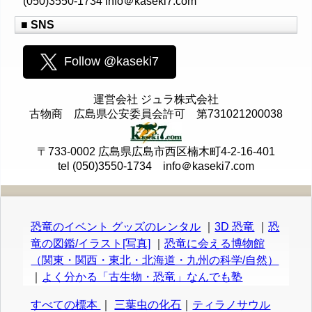
(050)3550-1734 info＠kaseki7.com
■ SNS
Follow @kaseki7
運営会社 ジュラ株式会社
古物商 広島県公安委員会許可 第731021200038
〒733-0002 広島県広島市西区楠木町4-2-16-401
tel (050)3550-1734 info＠kaseki7.com
恐竜のイベント グッズのレンタル
｜
3D 恐竜
｜
恐
竜の図鑑/イラスト[写真]
｜
恐竜に会える博物館
（関東・関西・東北・北海道・九州の科学/自然）
｜
よく分かる「古生物・恐竜」なんでも塾
すべての標本
｜
三葉虫の化石
｜
ティラノサウル