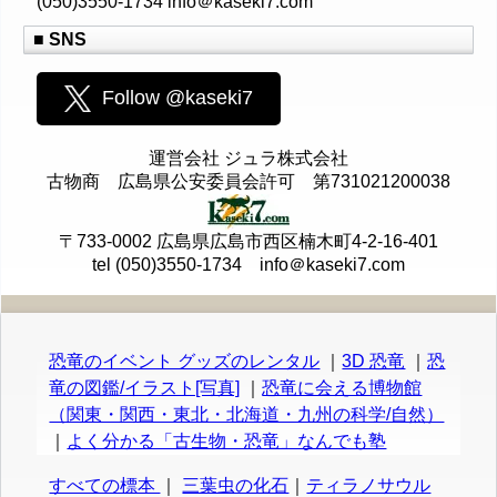
(050)3550-1734 info＠kaseki7.com
■ SNS
Follow @kaseki7
運営会社 ジュラ株式会社
古物商 広島県公安委員会許可 第731021200038
〒733-0002 広島県広島市西区楠木町4-2-16-401
tel (050)3550-1734 info＠kaseki7.com
恐竜のイベント グッズのレンタル
｜
3D 恐竜
｜
恐
竜の図鑑/イラスト[写真]
｜
恐竜に会える博物館
（関東・関西・東北・北海道・九州の科学/自然）
｜
よく分かる「古生物・恐竜」なんでも塾
すべての標本
｜
三葉虫の化石
｜
ティラノサウル