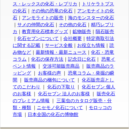
ス・レックスの化石・レプリカ
｜
トリケラトプス
の化石
｜
その他の恐竜の化石
｜
アンモナイトの化
石
｜
アンモライトの販売
｜
海のモンスターの化石
｜
サメの仲間の化石
｜
その他の化石
｜
精巧レプリ
カ
｜
教育用化石標本グッズ
｜
鉱物販売
｜
隕石販売
｜
化石セブンについて
｜
会社概要
｜
特定商取引法
に関する記載
｜
サービス全般
｜
お役立ち情報
｜
読
み物など
｜
最新情報・最新ニュース
｜
化石・恐竜
コラム
｜
化石の保存方法
｜
記念日に化石
｜
恐竜イ
ベント情報
｜
交渉可能販売商品
｜
販売商品のラ
ッピング
｜
お客様の声
｜
恐竜コラム・発掘の瞬
間
｜
販売商品の梱包について
｜
化石販売店とし
てのこだわり
｜
化石の下取り
｜
化石セブン 個人
のお客様
｜
化石セブン 法人のお客様
｜
販売化石
のプレミアム情報
｜
三葉虫のカタログ販売・分
類・種類
｜
ニセモノ化石について
｜
モロッコの
市場
｜
日本全国の化石の博物館