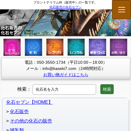
ブロントテリウム科（販売中）の一覧です。
化石販売の化石セブン
メニ
電話：050-3550-1734（平日10:00～18:00）
メール：info@kaseki7.com（24時間対応）
お買い物ガイドはこちら
検索：
検索
化石セブン【HOME】
化石販売
その他の化石の販売
哺乳類