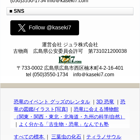
(050)3550-1734 info＠kaseki7.com
■ SNS
Follow @kaseki7
運営会社 ジュラ株式会社
古物商 広島県公安委員会許可 第731021200038
〒733-0002 広島県広島市西区楠木町4-2-16-401
tel (050)3550-1734 info＠kaseki7.com
恐竜のイベント グッズのレンタル
｜
3D 恐竜
｜
恐
竜の図鑑/イラスト[写真]
｜
恐竜に会える博物館
（関東・関西・東北・北海道・九州の科学/自然）
｜
よく分かる「古生物・恐竜」なんでも塾
すべての標本
｜
三葉虫の化石
｜
ティラノサウル