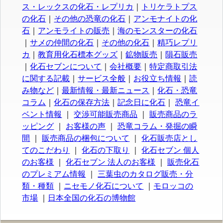
ス・レックスの化石・レプリカ
｜
トリケラトプス
の化石
｜
その他の恐竜の化石
｜
アンモナイトの化
石
｜
アンモライトの販売
｜
海のモンスターの化石
｜
サメの仲間の化石
｜
その他の化石
｜
精巧レプリ
カ
｜
教育用化石標本グッズ
｜
鉱物販売
｜
隕石販売
｜
化石セブンについて
｜
会社概要
｜
特定商取引法
に関する記載
｜
サービス全般
｜
お役立ち情報
｜
読
み物など
｜
最新情報・最新ニュース
｜
化石・恐竜
コラム
｜
化石の保存方法
｜
記念日に化石
｜
恐竜イ
ベント情報
｜
交渉可能販売商品
｜
販売商品のラ
ッピング
｜
お客様の声
｜
恐竜コラム・発掘の瞬
間
｜
販売商品の梱包について
｜
化石販売店とし
てのこだわり
｜
化石の下取り
｜
化石セブン 個人
のお客様
｜
化石セブン 法人のお客様
｜
販売化石
のプレミアム情報
｜
三葉虫のカタログ販売・分
類・種類
｜
ニセモノ化石について
｜
モロッコの
市場
｜
日本全国の化石の博物館