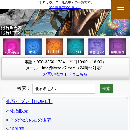
バシロサウルス（販売中）の一覧です。
化石販売の化石セブン
メニ
電話：050-3550-1734（平日10:00～18:00）
メール：info@kaseki7.com（24時間対応）
お買い物ガイドはこちら
検索：
検索
化石セブン【HOME】
化石販売
その他の化石の販売
哺乳類