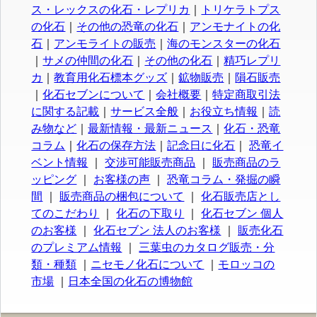
ス・レックスの化石・レプリカ
｜
トリケラトプス
の化石
｜
その他の恐竜の化石
｜
アンモナイトの化
石
｜
アンモライトの販売
｜
海のモンスターの化石
｜
サメの仲間の化石
｜
その他の化石
｜
精巧レプリ
カ
｜
教育用化石標本グッズ
｜
鉱物販売
｜
隕石販売
｜
化石セブンについて
｜
会社概要
｜
特定商取引法
に関する記載
｜
サービス全般
｜
お役立ち情報
｜
読
み物など
｜
最新情報・最新ニュース
｜
化石・恐竜
コラム
｜
化石の保存方法
｜
記念日に化石
｜
恐竜イ
ベント情報
｜
交渉可能販売商品
｜
販売商品のラ
ッピング
｜
お客様の声
｜
恐竜コラム・発掘の瞬
間
｜
販売商品の梱包について
｜
化石販売店とし
てのこだわり
｜
化石の下取り
｜
化石セブン 個人
のお客様
｜
化石セブン 法人のお客様
｜
販売化石
のプレミアム情報
｜
三葉虫のカタログ販売・分
類・種類
｜
ニセモノ化石について
｜
モロッコの
市場
｜
日本全国の化石の博物館