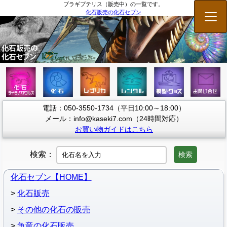
ブラギプテリス（販売中）の一覧です。
化石販売の化石セブン
メニ
電話：050-3550-1734（平日10:00～18:00）
メール：info@kaseki7.com（24時間対応）
お買い物ガイドはこちら
検索：
検索
化石セブン【HOME】
化石販売
その他の化石の販売
魚竜の化石販売