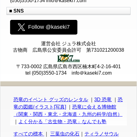
(050)3550-1734 info＠kaseki7.com
■ SNS
Follow @kaseki7
運営会社 ジュラ株式会社
古物商 広島県公安委員会許可 第731021200038
〒733-0002 広島県広島市西区楠木町4-2-16-401
tel (050)3550-1734 info＠kaseki7.com
恐竜のイベント グッズのレンタル
｜
3D 恐竜
｜
恐
竜の図鑑/イラスト[写真]
｜
恐竜に会える博物館
（関東・関西・東北・北海道・九州の科学/自然）
｜
よく分かる「古生物・恐竜」なんでも塾
すべての標本
｜
三葉虫の化石
｜
ティラノサウル