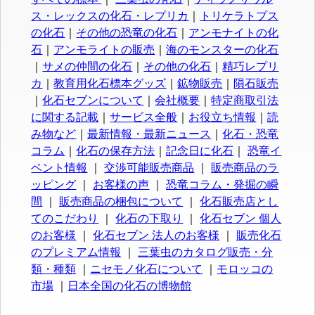
ス・レックスの化石・レプリカ
｜
トリケラトプス
の化石
｜
その他の恐竜の化石
｜
アンモナイトの化
石
｜
アンモライトの販売
｜
海のモンスターの化石
｜
サメの仲間の化石
｜
その他の化石
｜
精巧レプリ
カ
｜
教育用化石標本グッズ
｜
鉱物販売
｜
隕石販売
｜
化石セブンについて
｜
会社概要
｜
特定商取引法
に関する記載
｜
サービス全般
｜
お役立ち情報
｜
読
み物など
｜
最新情報・最新ニュース
｜
化石・恐竜
コラム
｜
化石の保存方法
｜
記念日に化石
｜
恐竜イ
ベント情報
｜
交渉可能販売商品
｜
販売商品のラ
ッピング
｜
お客様の声
｜
恐竜コラム・発掘の瞬
間
｜
販売商品の梱包について
｜
化石販売店とし
てのこだわり
｜
化石の下取り
｜
化石セブン 個人
のお客様
｜
化石セブン 法人のお客様
｜
販売化石
のプレミアム情報
｜
三葉虫のカタログ販売・分
類・種類
｜
ニセモノ化石について
｜
モロッコの
市場
｜
日本全国の化石の博物館