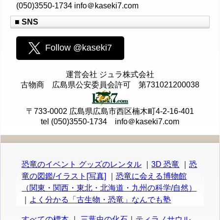
(050)3550-1734 info＠kaseki7.com
■ SNS
Follow @kaseki7
運営会社 ジュラ株式会社
古物商 広島県公安委員会許可 第731021200038
〒733-0002 広島県広島市西区楠木町4-2-16-401
tel (050)3550-1734 info＠kaseki7.com
恐竜のイベント グッズのレンタル
｜
3D 恐竜
｜
恐
竜の図鑑/イラスト[写真]
｜
恐竜に会える博物館
（関東・関西・東北・北海道・九州の科学/自然）
｜
よく分かる「古生物・恐竜」なんでも塾
すべての標本
｜
三葉虫の化石
｜
ティラノサウル