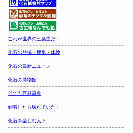
これが世界の三葉虫だ！
化石の発掘・採集・体験
化石の最新ニュース
化石の博物館
何でも百科事典
到着したら壊れていた！
化石を楽しむ人々