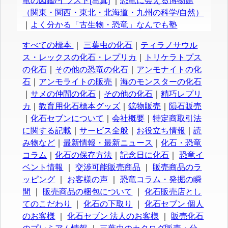
竜の図鑑/イラスト[写真]
｜
恐竜に会える博物館
（関東・関西・東北・北海道・九州の科学/自然）
｜
よく分かる「古生物・恐竜」なんでも塾
すべての標本
｜
三葉虫の化石
｜
ティラノサウル
ス・レックスの化石・レプリカ
｜
トリケラトプス
の化石
｜
その他の恐竜の化石
｜
アンモナイトの化
石
｜
アンモライトの販売
｜
海のモンスターの化石
｜
サメの仲間の化石
｜
その他の化石
｜
精巧レプリ
カ
｜
教育用化石標本グッズ
｜
鉱物販売
｜
隕石販売
｜
化石セブンについて
｜
会社概要
｜
特定商取引法
に関する記載
｜
サービス全般
｜
お役立ち情報
｜
読
み物など
｜
最新情報・最新ニュース
｜
化石・恐竜
コラム
｜
化石の保存方法
｜
記念日に化石
｜
恐竜イ
ベント情報
｜
交渉可能販売商品
｜
販売商品のラ
ッピング
｜
お客様の声
｜
恐竜コラム・発掘の瞬
間
｜
販売商品の梱包について
｜
化石販売店とし
てのこだわり
｜
化石の下取り
｜
化石セブン 個人
のお客様
｜
化石セブン 法人のお客様
｜
販売化石