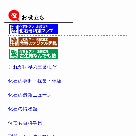
これが世界の三葉虫だ！
化石の発掘・採集・体験
化石の最新ニュース
化石の博物館
何でも百科事典