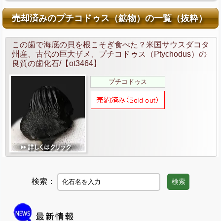
売却済みのプチコドゥス（鉱物）の一覧（抜粋）
この歯で海底の貝を根こそぎ食べた？米国サウスダコタ
州産、古代の巨大ザメ、プチコドゥス（Ptychodus）の
良質の歯化石/【ot3464】
プチコドゥス
検索：
検索