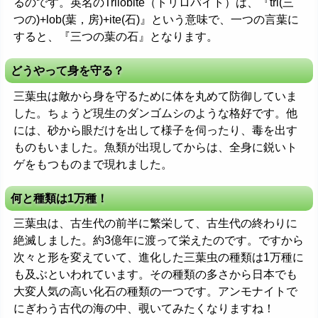
るのです。英名のTrilobite（トリロバイト）は、『tri(三
つの)+lob(葉，房)+ite(石)』という意味で、一つの言葉に
すると、『三つの葉の石』となります。
どうやって身を守る？
三葉虫は敵から身を守るために体を丸めて防御していま
した。ちょうど現生のダンゴムシのような格好です。他
には、砂から眼だけを出して様子を伺ったり、毒を出す
ものもいました。魚類が出現してからは、全身に鋭いト
ゲをもつものまで現れました。
何と種類は1万種！
三葉虫は、古生代の前半に繁栄して、古生代の終わりに
絶滅しました。約3億年に渡って栄えたのです。ですから
次々と形を変えていて、進化した三葉虫の種類は1万種に
も及ぶといわれています。その種類の多さから日本でも
大変人気の高い化石の種類の一つです。アンモナイトで
にぎわう古代の海の中、覗いてみたくなりますね！