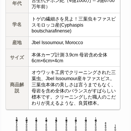
古生代デボン紀（4億1000万 -- 3億6700
年代
万年前）
トゲの繊細さを見よ！三葉虫キファスピ
学名
スモロッコ産(Cyphaspis
boutscharafinense)
産地
Jbel Issoumour, Morocco
本体カーブ計測 3.9cm 母岩含め全体
サイズ
6cm×6cm×4cm
オウワッキ工房でクリーニングされた三
葉虫、Jbel Issoumour産キファスピス。
商品解
三葉虫本体の美しさは言うまでもなく、
説
母岩を含め全体のバランスがすばらしい
標本です。クリーニングした職人のこだ
わりが見えるような、良質標本。