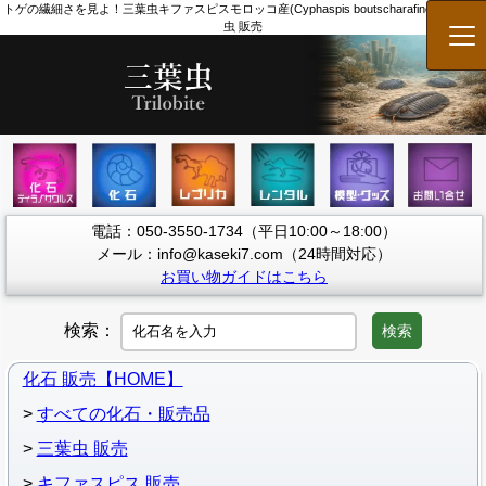
トゲの繊細さを見よ！三葉虫キファスピスモロッコ産(Cyphaspis boutscharafinense) 三葉
虫 販売
メ
電話：050-3550-1734（平日10:00～18:00）
メール：info@kaseki7.com（24時間対応）
お買い物ガイドはこちら
検索：
検索
化石 販売【HOME】
すべての化石・販売品
三葉虫 販売
キファスピス 販売