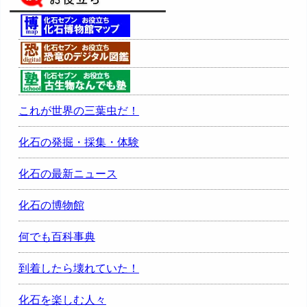
これが世界の三葉虫だ！
化石の発掘・採集・体験
化石の最新ニュース
化石の博物館
何でも百科事典
到着したら壊れていた！
化石を楽しむ人々