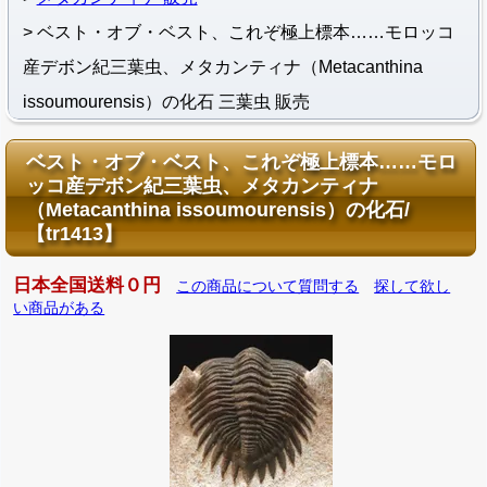
ベスト・オブ・ベスト、これぞ極上標本……モロッコ
産デボン紀三葉虫、メタカンティナ（Metacanthina
issoumourensis）の化石 三葉虫 販売
ベスト・オブ・ベスト、これぞ極上標本……モロ
ッコ産デボン紀三葉虫、メタカンティナ
（Metacanthina issoumourensis）の化石/
【tr1413】
日本全国送料０円
この商品について質問する
探して欲し
い商品がある