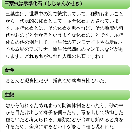
三葉虫は示準化石（しじゅんかせき）
三葉虫は、世界中の海で繁栄していて、種類も多いこと
から、代表的な化石として「示準化石」とされていま
す。示準化石とは、その化石を調べれば、その地層の時
代がおのずと分かるというような化石のことです。示準
化石の他の例として、中生代のアンモナイトや石炭紀～
ペルム紀のフズリナ、新生代代四紀のマンモスなどがあ
ります。どれも名が知れた人気の化石ですね！
食性
ほとんど泥食性だが、捕食性や腐肉食性もいた。
生態
敵から逃れるため丸まって防御体制をとったり、砂の中
から目だけ出して様子を伺ったり、毒を出して防御した
種もいたと考えられる。魚類などが台頭し始めると身を
守るため、全身にするどいトゲをもつ種も現われた。