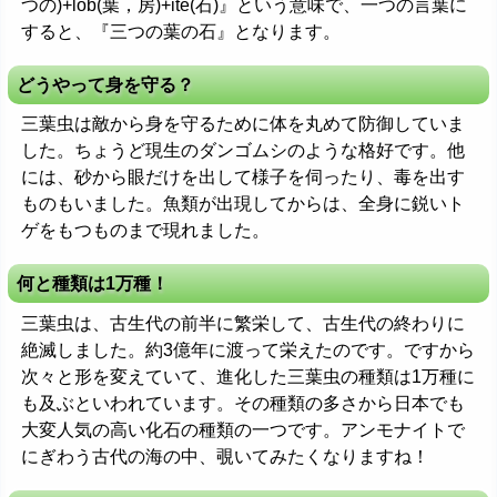
つの)+lob(葉，房)+ite(石)』という意味で、一つの言葉に
すると、『三つの葉の石』となります。
どうやって身を守る？
三葉虫は敵から身を守るために体を丸めて防御していま
した。ちょうど現生のダンゴムシのような格好です。他
には、砂から眼だけを出して様子を伺ったり、毒を出す
ものもいました。魚類が出現してからは、全身に鋭いト
ゲをもつものまで現れました。
何と種類は1万種！
三葉虫は、古生代の前半に繁栄して、古生代の終わりに
絶滅しました。約3億年に渡って栄えたのです。ですから
次々と形を変えていて、進化した三葉虫の種類は1万種に
も及ぶといわれています。その種類の多さから日本でも
大変人気の高い化石の種類の一つです。アンモナイトで
にぎわう古代の海の中、覗いてみたくなりますね！