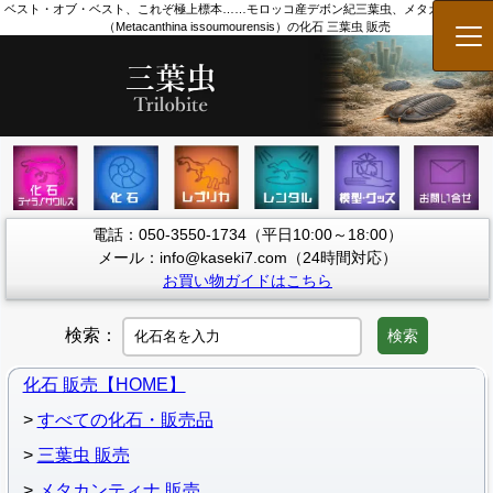
ベスト・オブ・ベスト、これぞ極上標本……モロッコ産デボン紀三葉虫、メタカンティナ
（Metacanthina issoumourensis）の化石 三葉虫 販売
メ
電話：050-3550-1734（平日10:00～18:00）
メール：info@kaseki7.com（24時間対応）
お買い物ガイドはこちら
検索：
検索
化石 販売【HOME】
すべての化石・販売品
三葉虫 販売
メタカンティナ 販売