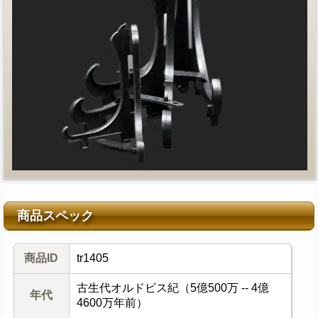
商品スペック
商品ID
tr1405
古生代オルドビス紀（5億500万 -- 4億
年代
4600万年前）