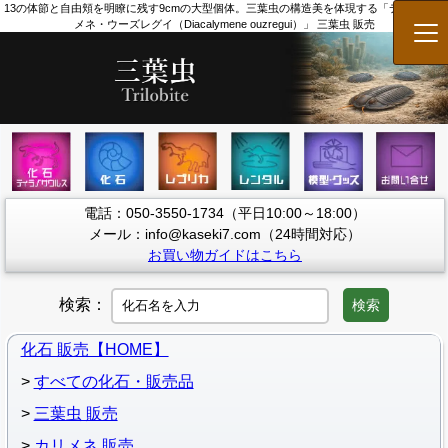
13の体節と自由頬を明瞭に残す9cmの大型個体。三葉虫の構造美を体現する「ディアカリ
メネ・ウーズレグイ（Diacalymene ouzregui）」 三葉虫 販売
メ
電話：050-3550-1734（平日10:00～18:00）
メール：info@kaseki7.com（24時間対応）
お買い物ガイドはこちら
検索：
検索
化石 販売【HOME】
すべての化石・販売品
三葉虫 販売
カリメネ 販売