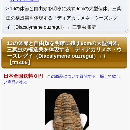
13の体節と自由頬を明瞭に残す9cmの大型個体。三葉
虫の構造美を体現する「ディアカリメネ・ウーズレグ
イ（Diacalymene ouzregui）」 三葉虫 販売
13の体節と自由頬を明瞭に残す9cmの大型個体。
三葉虫の構造美を体現する「ディアカリメネ・ウ
ーズレグイ（Diacalymene ouzregui）」/
【tr1405】
日本全国送料０円
この商品について質問する
探して欲し
い商品がある