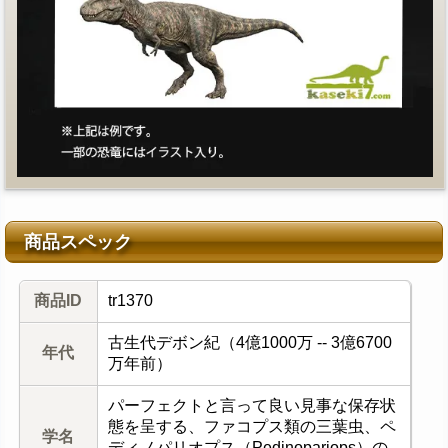
商品スペック
商品ID
tr1370
古生代デボン紀（4億1000万 -- 3億6700
年代
万年前）
パーフェクトと言って良い見事な保存状
態を呈する、ファコプス類の三葉虫、ペ
学名
ディノパリオプス（Pedinopariops）の