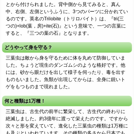
とから付けられました。背中側から見てみると、真ん
中、右側、左側というふうに、3つのパーツに分かれてい
るのです。英名のTrilobite（トリロバイト）は、『tri(三
つの)+lob(葉，房)+ite(石)』という意味で、一つの言葉に
すると、『三つの葉の石』となります。
どうやって身を守る？
三葉虫は敵から身を守るために体を丸めて防御していま
した。ちょうど現生のダンゴムシのような格好です。他
には、砂から眼だけを出して様子を伺ったり、毒を出す
ものもいました。魚類が出現してからは、全身に鋭いト
ゲをもつものまで現れました。
何と種類は1万種！
三葉虫は、古生代の前半に繁栄して、古生代の終わりに
絶滅しました。約3億年に渡って栄えたのです。ですから
次々と形を変えていて、進化した三葉虫の種類は1万種に
も及ぶといわれています。その種類の多さから日本でも