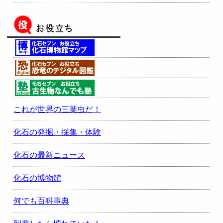
これが世界の三葉虫だ！
化石の発掘・採集・体験
化石の最新ニュース
化石の博物館
何でも百科事典