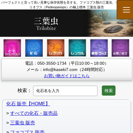
パーフェクトと言って良い見事な保存状態を呈する、ファコプス類の三葉虫、ペディノパ
リオプス（Pedinopariops）の極上標本 三葉虫 販売
メ
電話：050-3550-1734（平日10:00～18:00）
メール：info@kaseki7.com（24時間対応）
お買い物ガイドはこちら
検索：
検索
化石 販売【HOME】
すべての化石・販売品
三葉虫 販売
ファコプス 販売