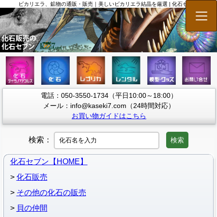
ビカリエラ、鉱物の通販・販売｜美しいビカリエラ結晶を厳選 | 化石セブン
メニ
電話：050-3550-1734（平日10:00～18:00）
メール：info@kaseki7.com（24時間対応）
お買い物ガイドはこちら
検索：
検索
化石セブン【HOME】
化石販売
その他の化石の販売
貝の仲間