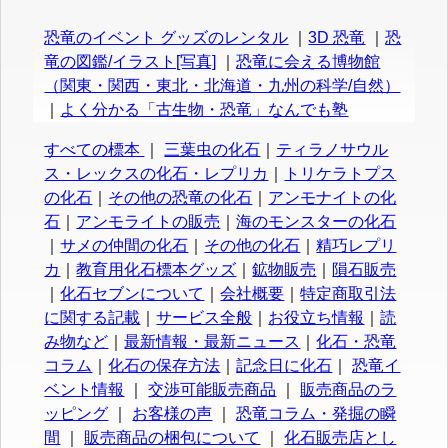
恐竜のイベント グッズのレンタル
｜
3D 恐竜
｜
恐
竜の図鑑/イラスト[写真]
｜
恐竜に会える博物館
（関東・関西・東北・北海道・九州の科学/自然）
｜
よく分かる「古生物・恐竜」なんでも塾
すべての標本
｜
三葉虫の化石
｜
ティラノサウル
ス・レックスの化石・レプリカ
｜
トリケラトプス
の化石
｜
その他の恐竜の化石
｜
アンモナイトの化
石
｜
アンモライトの販売
｜
海のモンスターの化石
｜
サメの仲間の化石
｜
その他の化石
｜
精巧レプリ
カ
｜
教育用化石標本グッズ
｜
鉱物販売
｜
隕石販売
｜
化石セブンについて
｜
会社概要
｜
特定商取引法
に関する記載
｜
サービス全般
｜
お役立ち情報
｜
読
み物など
｜
最新情報・最新ニュース
｜
化石・恐竜
コラム
｜
化石の保存方法
｜
記念日に化石
｜
恐竜イ
ベント情報
｜
交渉可能販売商品
｜
販売商品のラ
ッピング
｜
お客様の声
｜
恐竜コラム・発掘の瞬
間
｜
販売商品の梱包について
｜
化石販売店とし