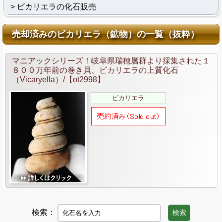
ビカリエラの化石販売
売却済みのビカリエラ（鉱物）の一覧（抜粋）
マニアックシリーズ！岐阜県瑞穂層群より採集された１
８００万年前の巻き貝、ビカリエラの上質化石
（Vicaryella）/【ot2998】
ビカリエラ
検索：
検索