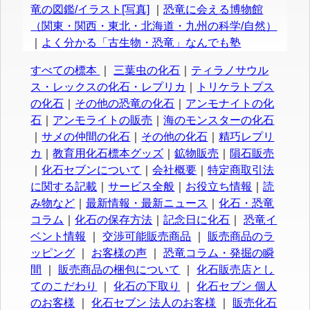
竜の図鑑/イラスト[写真]
｜
恐竜に会える博物館
（関東・関西・東北・北海道・九州の科学/自然）
｜
よく分かる「古生物・恐竜」なんでも塾
すべての標本
｜
三葉虫の化石
｜
ティラノサウル
ス・レックスの化石・レプリカ
｜
トリケラトプス
の化石
｜
その他の恐竜の化石
｜
アンモナイトの化
石
｜
アンモライトの販売
｜
海のモンスターの化石
｜
サメの仲間の化石
｜
その他の化石
｜
精巧レプリ
カ
｜
教育用化石標本グッズ
｜
鉱物販売
｜
隕石販売
｜
化石セブンについて
｜
会社概要
｜
特定商取引法
に関する記載
｜
サービス全般
｜
お役立ち情報
｜
読
み物など
｜
最新情報・最新ニュース
｜
化石・恐竜
コラム
｜
化石の保存方法
｜
記念日に化石
｜
恐竜イ
ベント情報
｜
交渉可能販売商品
｜
販売商品のラ
ッピング
｜
お客様の声
｜
恐竜コラム・発掘の瞬
間
｜
販売商品の梱包について
｜
化石販売店とし
てのこだわり
｜
化石の下取り
｜
化石セブン 個人
のお客様
｜
化石セブン 法人のお客様
｜
販売化石