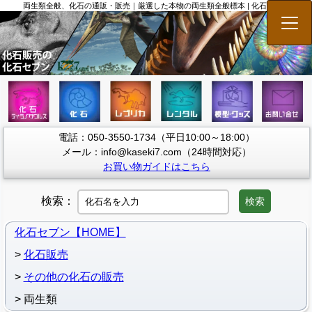
両生類全般、化石の通販・販売｜厳選した本物の両生類全般標本 | 化石セブン
メニ
電話：050-3550-1734（平日10:00～18:00）
メール：info@kaseki7.com（24時間対応）
お買い物ガイドはこちら
検索：
検索
化石セブン【HOME】
化石販売
その他の化石の販売
両生類