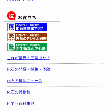
これが世界の三葉虫だ！
化石の発掘・採集・体験
化石の最新ニュース
化石の博物館
何でも百科事典