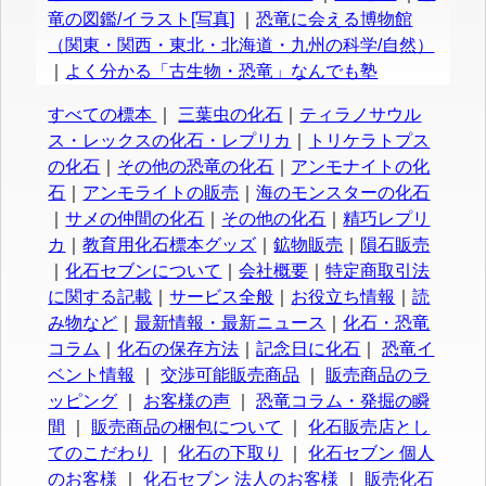
竜の図鑑/イラスト[写真]
｜
恐竜に会える博物館
（関東・関西・東北・北海道・九州の科学/自然）
｜
よく分かる「古生物・恐竜」なんでも塾
すべての標本
｜
三葉虫の化石
｜
ティラノサウル
ス・レックスの化石・レプリカ
｜
トリケラトプス
の化石
｜
その他の恐竜の化石
｜
アンモナイトの化
石
｜
アンモライトの販売
｜
海のモンスターの化石
｜
サメの仲間の化石
｜
その他の化石
｜
精巧レプリ
カ
｜
教育用化石標本グッズ
｜
鉱物販売
｜
隕石販売
｜
化石セブンについて
｜
会社概要
｜
特定商取引法
に関する記載
｜
サービス全般
｜
お役立ち情報
｜
読
み物など
｜
最新情報・最新ニュース
｜
化石・恐竜
コラム
｜
化石の保存方法
｜
記念日に化石
｜
恐竜イ
ベント情報
｜
交渉可能販売商品
｜
販売商品のラ
ッピング
｜
お客様の声
｜
恐竜コラム・発掘の瞬
間
｜
販売商品の梱包について
｜
化石販売店とし
てのこだわり
｜
化石の下取り
｜
化石セブン 個人
のお客様
｜
化石セブン 法人のお客様
｜
販売化石