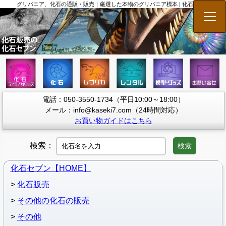
グリパニア、化石の通販・販売｜厳選した本物のグリパニア標本 | 化石セブン
メニ
電話：050-3550-1734（平日10:00～18:00）
メール：info@kaseki7.com（24時間対応）
お買い物ガイドはこちら
検索：
検索
化石セブン【HOME】
化石販売
その他の化石の販売
その他