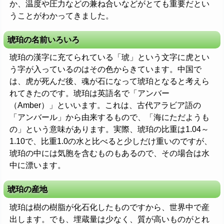
か、温度や圧力などの兼ね合いなどがとても重要だとい
うことがわかってきました。
琥珀の名前いろいろ
琥珀の漢字に充てられている「琥」という文字に虎とい
う字が入っているのはその色からきています。中国で
は、虎が死んだ後、魂が石になって琥珀となると考えら
れてきたのです。琥珀は英語名で「アンバー
（Amber）」といいます。これは、古代アラビア語の
「アンバール」から由来するもので、「海にただようも
の」という意味があります。実際、琥珀の比重は1.04～
1.10で、比重1.0の水と比べると少しだけ重いのですが、
琥珀の中には気胞を含むものもあるので、その場合は水
中に漂います。
琥珀の産地
琥珀は樹の樹脂が化石化したものですから、世界中で産
出します。でも、埋蔵量は少なく、質が高いものがとれ