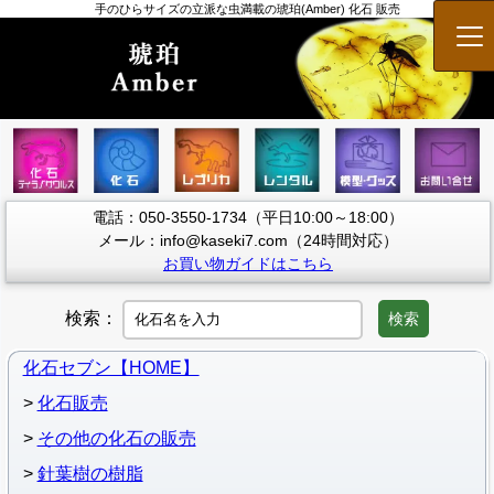
手のひらサイズの立派な虫満載の琥珀(Amber) 化石 販売
メ
電話：050-3550-1734（平日10:00～18:00）
メール：info@kaseki7.com（24時間対応）
お買い物ガイドはこちら
検索：
検索
化石セブン【HOME】
化石販売
その他の化石の販売
針葉樹の樹脂