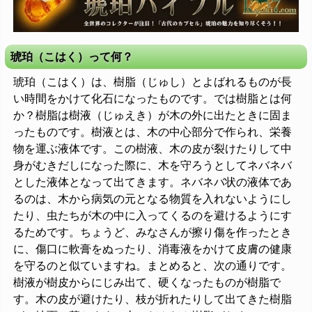
琥珀（こはく）って何？
琥珀（こはく）は、樹脂（じゅし）とよばれるものが長
い時間をかけて化石になったものです。では樹脂とは何
か？樹脂は樹液（じゅえき）が木の外に出たときに固ま
ったものです。樹液とは、木の中心部分で作られ、栄養
物を運ぶ液体です。この樹液、木の皮が裂けたりして中
身がむきだしになった際に、木を守ろうとしてネバネバ
とした液体となって出てきます。ネバネバ状の液体であ
るのは、木から病気の元となる物質を入れないようにし
たり、虫たちが木の中に入ってくるのを避けるようにす
るためです。ちょうど、みなさんが擦り傷を作ったとき
に、傷口に軟膏をぬったり、消毒液をかけて皮膚の健康
を守るのと似ていますね。まとめると、次の通りです。
樹液が樹皮からにじみ出て、硬くなったものが樹脂で
す。木の皮が避けたり、枝が折れたりして出てきた樹脂