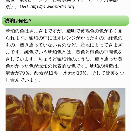
版』。URL:http://ja.wikipedia.org
琥珀は何色？
琥珀の色はさまざまですが、透明で黄褐色の色が多く見
られます。琥珀の中にはオレンジがかったもの、緑色の
もの、透き通っていないものなど、産地によってさまざ
まです。純色でいう琥珀色とは、黄色と橙色の中間色を
さしています。ちょうど琥珀飴のような、透き通った黄
色がかった色が琥珀の代表的な色です。琥珀の構造は、
炭素が79％、酸素が11％、水素が10％、そして硫黄を少
し含んでいます。