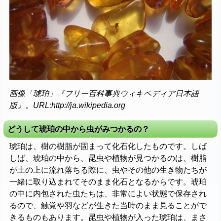
画像「琥珀」『フリー百科事典ウィキペディア日本語
版』。URL:http://ja.wikipedia.org
どうして琥珀の中から虫がみつかるの？
琥珀は、樹の樹脂が固まって化石化したものです。しば
しば、琥珀の中から、昆虫や植物が見つかるのは、樹脂
が土の上に流れ落ちる際に、虫やその他の生き物たちが
一緒に取り込まれてそのまま化石となるからです。琥珀
の中に内包された虫たちは、非常によい状態で保存され
るので、触覚や羽などが生きた当時のまま見ることがで
きるものもあります。昆虫や植物が入った琥珀は、まさ