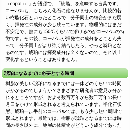
（copalli）」が語源で、「樹脂」を意味する言葉です。
コーパルも、もちろん化石に他なりませんが、比較的若
い樹脂化石といったところで、分子同士の結合がまだ弱
く、揮発性の成分が少し残っています。物理的にはまだ
不安定で、熱にも150℃くらいで溶けるのがコーパルの特
徴です。その後、コーパルが揮発性の成分をとことん失
って、分子同士がより強く結合したら、やっと琥珀とな
るのです。琥珀には揮発成分は全くないので、それ以上
変化するということはありません。
琥珀になるまでに必要とする時間
樹脂が美しい琥珀になるまでには一体どのくらいの時間
がかかるのでしょうか？さまざまな研究者の意見が分か
れるところですが、およそ数百万年から数千万年の長い
月日をかけて形成されると考えられています。半化石状
態、琥珀一歩手前のコーパルでは、もう少し短い期間で
形成されます。最近では、樹脂が琥珀となるまでには時
間の長さ以外に、地層の体積物がどういう成分であった