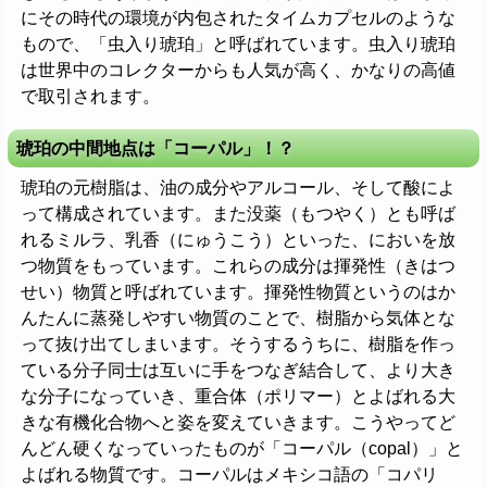
にその時代の環境が内包されたタイムカプセルのような
もので、「虫入り琥珀」と呼ばれています。虫入り琥珀
は世界中のコレクターからも人気が高く、かなりの高値
で取引されます。
琥珀の中間地点は「コーパル」！？
琥珀の元樹脂は、油の成分やアルコール、そして酸によ
って構成されています。また没薬（もつやく）とも呼ば
れるミルラ、乳香（にゅうこう）といった、においを放
つ物質をもっています。これらの成分は揮発性（きはつ
せい）物質と呼ばれています。揮発性物質というのはか
んたんに蒸発しやすい物質のことで、樹脂から気体とな
って抜け出てしまいます。そうするうちに、樹脂を作っ
ている分子同士は互いに手をつなぎ結合して、より大き
な分子になっていき、重合体（ポリマー）とよばれる大
きな有機化合物へと姿を変えていきます。こうやってど
んどん硬くなっていったものが「コーパル（copal）」と
よばれる物質です。コーパルはメキシコ語の「コパリ