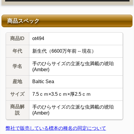
商品スペック
商品ID
ot494
年代
新生代（6600万年前 -- 現在）
手のひらサイズの立派な虫満載の琥珀
学名
(Amber)
産地
Baltic Sea
サイズ
7.5ｃｍ×3.5ｃｍ×厚2.5ｃｍ
商品解
手のひらサイズの立派な虫満載の琥珀
説
(Amber)
弊社で販売している標本の種名の同定について