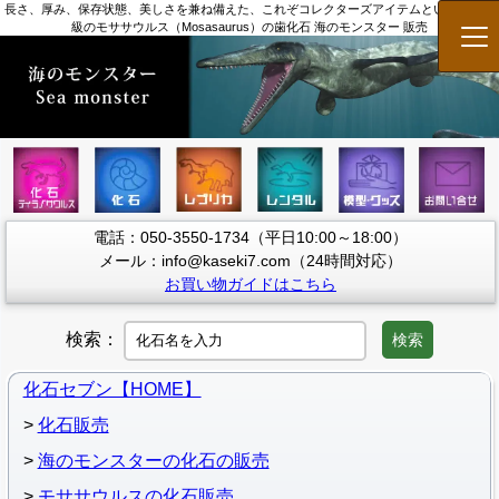
長さ、厚み、保存状態、美しさを兼ね備えた、これぞコレクターズアイテムというべき一
級のモササウルス（Mosasaurus）の歯化石 海のモンスター 販売
メ
電話：050-3550-1734（平日10:00～18:00）
メール：info@kaseki7.com（24時間対応）
お買い物ガイドはこちら
検索：
検索
化石セブン【HOME】
化石販売
海のモンスターの化石の販売
モササウルスの化石販売