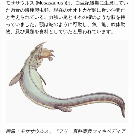
モササウルス (Mosasaurus )は、白亜紀後期に生息してい
た肉食の海棲爬虫類。現在のオオトカゲ類に近い仲間だ
と考えられている。力強い尾と４本の櫂のような肢を持
っていました。顎は蛇のように可動し、魚、亀、軟体動
物、及び貝類を食料としていたと思われています。
画像「モササウルス」『フリー百科事典ウィキペディア