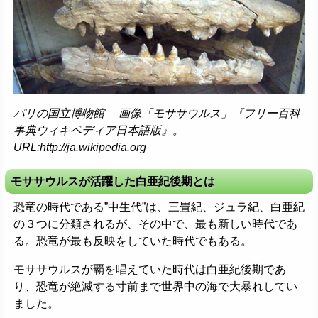
パリの国立博物館 画像「モササウルス」『フリー百科
事典ウィキペディア日本語版』。
URL:http://ja.wikipedia.org
モササウルスが活躍した白亜紀後期とは
恐竜の時代である”中生代”は、三畳紀、ジュラ紀、白亜紀
の３つに分類されるが、その中で、最も新しい時代であ
る。恐竜が最も反映をしていた時代でもある。
モササウルスが覇を唱えていた時代は白亜紀後期であ
り、恐竜が絶滅する寸前まで世界中の海で大暴れしてい
ました。