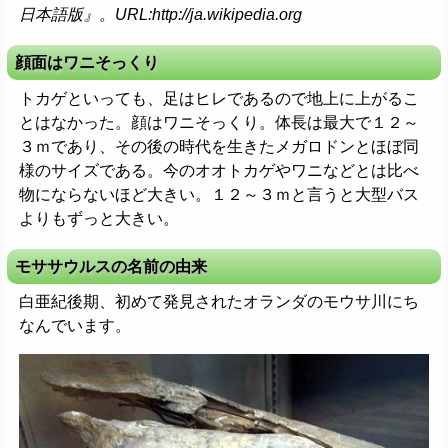
日本語版』。URL:http://ja.wikipedia.org
顔面はワニそっくり
トカゲといっても、足はヒレであるので地上に上がるこ
とはなかった。顔はワニそっくり。体長は最大で１２～
３ｍであり、その後の時代を生きたメガロドンとほぼ同
様のサイズである。今のオオトカゲやワニなどとは比べ
物にならないほど大きい。１２～３ｍと言うと大型バス
よりもずっと大きい。
モササウルスの名前の由来
白亜紀後期、初めて発見されたオランダのモウサ川にち
なんでいます。