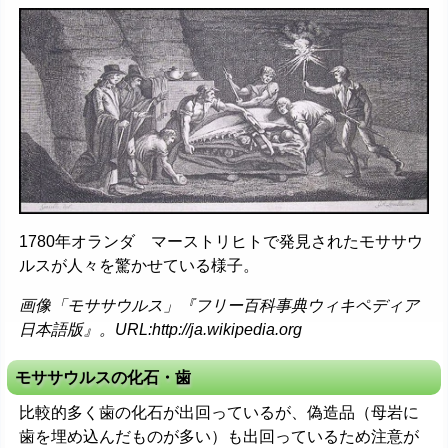
1780年オランダ マーストリヒトで発見されたモササウ
ルスが人々を驚かせている様子。
画像「モササウルス」『フリー百科事典ウィキペディア
日本語版』。URL:http://ja.wikipedia.org
モササウルスの化石・歯
比較的多く歯の化石が出回っているが、偽造品（母岩に
歯を埋め込んだものが多い）も出回っているため注意が