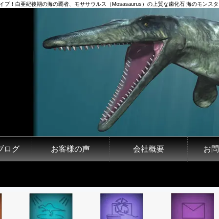
イプ！白亜紀後期の海の覇者、モササウルス（Mosasaurus）の上質な歯化石 海のモンスタ
ブログ
お客様の声
会社概要
お問