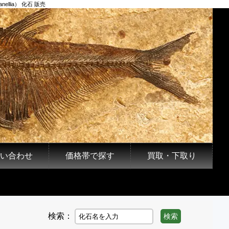
lia） 化石 販売
い合わせ
価格帯で探す
買取・下取り
検索：
検索