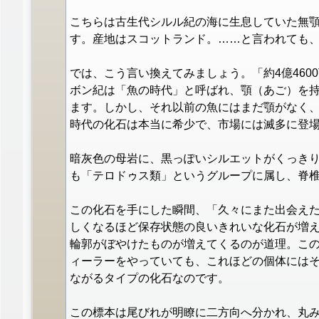
こちらは古生代シルル紀の海に生息していた無顎類（
す。産地はスコットランド。……と言われても
では、こう言い換えてみましょう。「約4億460
ボン紀は「魚の時代」と呼ばれ、顎（あご）を
ます。しかし、それ以前の魚にはまだ顎がなく
時代の化石は本当に希少で、市場には滅多に登
暗灰色の母岩に、黒っぽいシルエットがくっき
も「テロドゥス類」というグループに属し、脊
この化石を手にした瞬間、「久々にまた出会え
しくなるほど保存状態の良いきれいな化石が増
輪郭がぼやけたものが増えてくるのが道理。こ
ィーラーをやっていても、これほどの個体には
ながるタイプの化石なのです。
この標本は尾びれが明瞭に二方向へ分かれ、丸