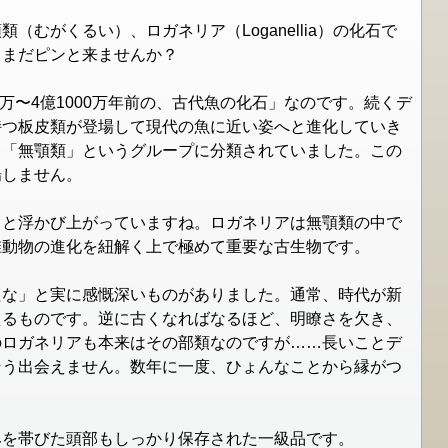
むがくるい）、ロガネリア（Loganellia）の化石で
、まだピンと来ませんか？
0万〜4億1000万年前の、古代魚の化石」なのです。続くデ
持つ板皮類が登場して現代の魚に近い姿へと進化していき
、「無顎類」というグループに分類されていました。この
場しません。
りと浮かび上がっていますね。ロガネリアは無顎類の中で
椎動物の進化を紐解く上で極めて重要な古生物です。
たな」と実に感慨深いものがありました。通常、時代が新
えるものです。逆に古くなればなるほど、明瞭さを欠き、
のロガネリアも本来はその部類なのですが……長いことデ
そう出会えません。数年に一度、ひょんなことから縁がつ
みを帯びた頭部もしっかり保存された一級品です。