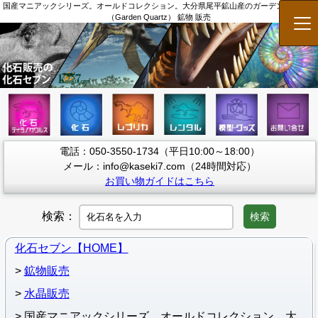
国産マニアックシリーズ。オールドコレクション。大分県尾平鉱山産のガーデンクォーツ
（Garden Quartz） 鉱物 販売
メ
電話：050-3550-1734（平日10:00～18:00）
メール：info@kaseki7.com（24時間対応）
お買い物ガイドはこちら
検索：
検索
化石セブン【HOME】
鉱物販売
水晶販売
国産マニアックシリーズ。オールドコレクション。大