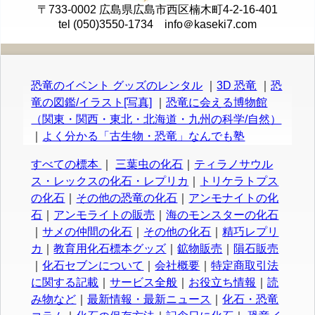
〒733-0002 広島県広島市西区楠木町4-2-16-401
tel (050)3550-1734 info＠kaseki7.com
恐竜のイベント グッズのレンタル
｜
3D 恐竜
｜
恐
竜の図鑑/イラスト[写真]
｜
恐竜に会える博物館
（関東・関西・東北・北海道・九州の科学/自然）
｜
よく分かる「古生物・恐竜」なんでも塾
すべての標本
｜
三葉虫の化石
｜
ティラノサウル
ス・レックスの化石・レプリカ
｜
トリケラトプス
の化石
｜
その他の恐竜の化石
｜
アンモナイトの化
石
｜
アンモライトの販売
｜
海のモンスターの化石
｜
サメの仲間の化石
｜
その他の化石
｜
精巧レプリ
カ
｜
教育用化石標本グッズ
｜
鉱物販売
｜
隕石販売
｜
化石セブンについて
｜
会社概要
｜
特定商取引法
に関する記載
｜
サービス全般
｜
お役立ち情報
｜
読
み物など
｜
最新情報・最新ニュース
｜
化石・恐竜