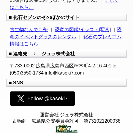
の場合は返品に応じることはできません。」
詳しく
はこちら。
■ 化石セブンのそのほかのサイト
古生物なんでも塾
｜
恐竜の図鑑/イラスト[写真]
｜
恐
竜のイベントグッズのレンタル
｜
化石のプレミアム
情報はこちら
■ 連絡先 ： ジュラ株式会社
〒733-0002 広島県広島市西区楠木町4-2-16-401 tel
(050)3550-1734 info＠kaseki7.com
■ SNS
Follow @kaseki7
運営会社 ジュラ株式会社
古物商 広島県公安委員会許可 第731021200038