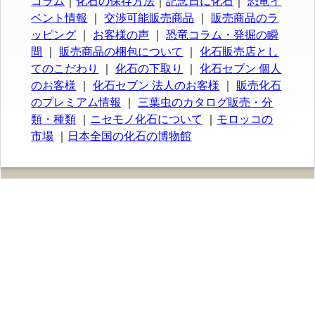
コラム
｜
化石の保存方法
｜
記念日に化石
｜
恐竜イ
ベント情報
｜
交渉可能販売商品
｜
販売商品のラ
ッピング
｜
お客様の声
｜
恐竜コラム・発掘の瞬
間
｜
販売商品の梱包について
｜
化石販売店とし
てのこだわり
｜
化石の下取り
｜
化石セブン 個人
のお客様
｜
化石セブン 法人のお客様
｜
販売化石
のプレミアム情報
｜
三葉虫のカタログ販売・分
類・種類
｜
ニセモノ化石について
｜
モロッコの
市場
｜
日本全国の化石の博物館