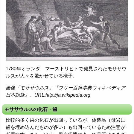
1780年オランダ マーストリヒトで発見されたモササウ
ルスが人々を驚かせている様子。
画像「モササウルス」『フリー百科事典ウィキペディア
日本語版』。URL:http://ja.wikipedia.org
モササウルスの化石・歯
比較的多く歯の化石が出回っているが、偽造品（母岩に
歯を埋め込んだものが多い）も出回っているため注意が