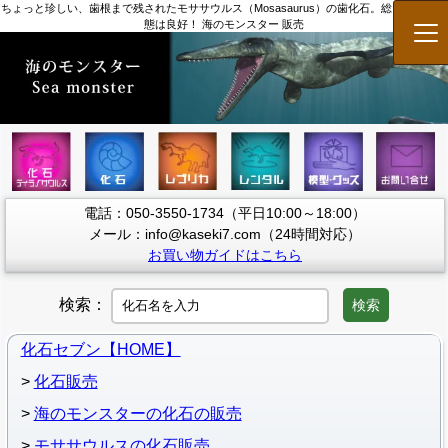
ちょっと珍しい、歯根まで残されたモササウルス（Mosasaurus）の歯化石。総じて保存状
態は良好！ 海のモンスター 販売
メ
電話：050-3550-1734（平日10:00～18:00）
メール：info@kaseki7.com（24時間対応）
お買い物ガイドはこちら
検索：
検索
化石セブン【HOME】
化石販売
海のモンスターの化石の販売
モササウルスの化石販売