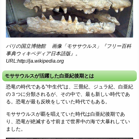
パリの国立博物館 画像「モササウルス」『フリー百科
事典ウィキペディア日本語版』。
URL:http://ja.wikipedia.org
モササウルスが活躍した白亜紀後期とは
恐竜の時代である”中生代”は、三畳紀、ジュラ紀、白亜紀
の３つに分類されるが、その中で、最も新しい時代であ
る。恐竜が最も反映をしていた時代でもある。
モササウルスが覇を唱えていた時代は白亜紀後期であ
り、恐竜が絶滅する寸前まで世界中の海で大暴れしてい
ました。