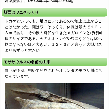
日本語版』。URL:http://ja.wikipedia.org
顔面はワニそっくり
トカゲといっても、足はヒレであるので地上に上がるこ
とはなかった。顔はワニそっくり。体長は最大で１２～
３ｍであり、その後の時代を生きたメガロドンとほぼ同
様のサイズである。今のオオトカゲやワニなどとは比べ
物にならないほど大きい。１２～３ｍと言うと大型バス
よりもずっと大きい。
モササウルスの名前の由来
白亜紀後期、初めて発見されたオランダのモウサ川にち
なんでいます。