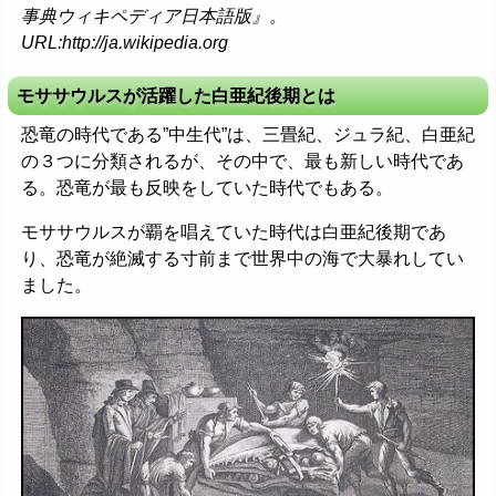
事典ウィキペディア日本語版』。
URL:http://ja.wikipedia.org
モササウルスが活躍した白亜紀後期とは
恐竜の時代である”中生代”は、三畳紀、ジュラ紀、白亜紀
の３つに分類されるが、その中で、最も新しい時代であ
る。恐竜が最も反映をしていた時代でもある。
モササウルスが覇を唱えていた時代は白亜紀後期であ
り、恐竜が絶滅する寸前まで世界中の海で大暴れしてい
ました。