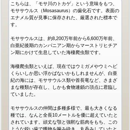
こちらは、「モサ川のトカゲ」という意味をもつ、
モササウルス（Mosasaurus）の歯化石です。表面の
エナメル質が見事に保存された、厳選された標本で
す。
モササウルスは、約8,200万年前から6,600万年前、
白亜紀後期のカンパニアン期からマーストリヒチア
ン期にかけて生息していた海棲爬虫類です。
海棲爬虫類といえば、現在ではウミガメやウミヘビ
くらいしか思い浮かばないかもしれませんが、白亜
紀の海には、モササウルス類や首長竜など、さまざ
まな種類が存在し、しかも食物連鎖の頂点に君臨し
ていました。
モササウルスの仲間は多種多様で、最も大きくなる
種では、なんと全長10メートルを優に超えていたと
されています。頑丈な顎と強靭な筋肉をもち、この
ような鋭い歯で獲物を噛み砕き、丸呑みしていたと