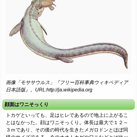
画像「モササウルス」『フリー百科事典ウィキペディア
日本語版』。URL:http://ja.wikipedia.org
顔面はワニそっくり
トカゲといっても、足はヒレであるので地上に上がるこ
とはなかった。顔はワニそっくり。体長は最大で１２～
３ｍであり、その後の時代を生きたメガロドンとほぼ同