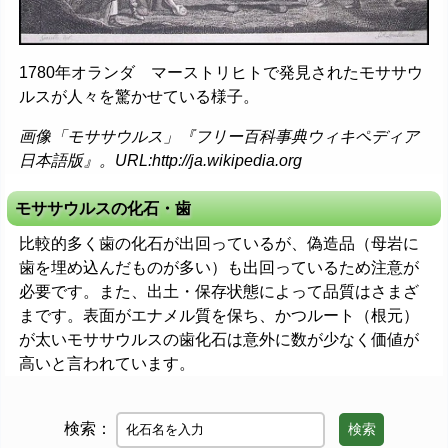
1780年オランダ マーストリヒトで発見されたモササウ
ルスが人々を驚かせている様子。
画像「モササウルス」『フリー百科事典ウィキペディア
日本語版』。URL:http://ja.wikipedia.org
モササウルスの化石・歯
比較的多く歯の化石が出回っているが、偽造品（母岩に
歯を埋め込んだものが多い）も出回っているため注意が
必要です。また、出土・保存状態によって品質はさまざ
まです。表面がエナメル質を保ち、かつルート（根元）
が太いモササウルスの歯化石は意外に数が少なく価値が
高いと言われています。
検索：
検索