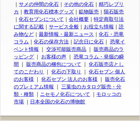
｜
サメの仲間の化石
｜
その他の化石
｜
精巧レプリ
カ
｜
教育用化石標本グッズ
｜
鉱物販売
｜
隕石販売
｜
化石セブンについて
｜
会社概要
｜
特定商取引法
に関する記載
｜
サービス全般
｜
お役立ち情報
｜
読
み物など
｜
最新情報・最新ニュース
｜
化石・恐竜
コラム
｜
化石の保存方法
｜
記念日に化石
｜
恐竜イ
ベント情報
｜
交渉可能販売商品
｜
販売商品のラ
ッピング
｜
お客様の声
｜
恐竜コラム・発掘の瞬
間
｜
販売商品の梱包について
｜
化石販売店とし
てのこだわり
｜
化石の下取り
｜
化石セブン 個人
のお客様
｜
化石セブン 法人のお客様
｜
販売化石
のプレミアム情報
｜
三葉虫のカタログ販売・分
類・種類
｜
ニセモノ化石について
｜
モロッコの
市場
｜
日本全国の化石の博物館