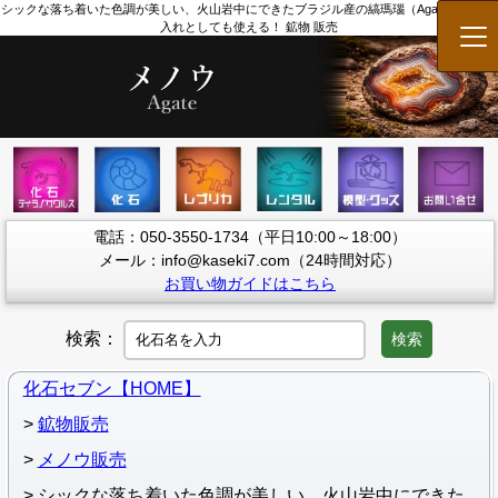
シックな落ち着いた色調が美しい、火山岩中にできたブラジル産の縞瑪瑙（Agate）。小物
入れとしても使える！ 鉱物 販売
メ
電話：050-3550-1734（平日10:00～18:00）
メール：info@kaseki7.com（24時間対応）
お買い物ガイドはこちら
検索：
検索
化石セブン【HOME】
鉱物販売
メノウ販売
シックな落ち着いた色調が美しい、火山岩中にできた