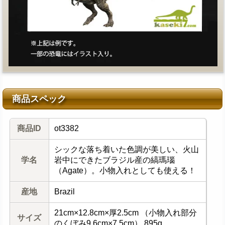
商品スペック
商品ID
ot3382
シックな落ち着いた色調が美しい、火山
学名
岩中にできたブラジル産の縞瑪瑙
（Agate）。小物入れとしても使える！
産地
Brazil
21cm×12.8cm×厚2.5cm （小物入れ部分
サイズ
のくぼみ9.6cm×7.5cm） 895g