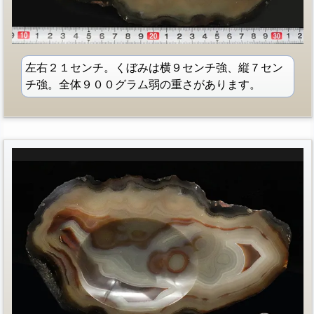
左右２１センチ。くぼみは横９センチ強、縦７セン
チ強。全体９００グラム弱の重さがあります。