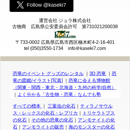
Follow @kaseki7
運営会社 ジュラ株式会社
古物商 広島県公安委員会許可 第731021200038
〒733-0002 広島県広島市西区楠木町4-2-16-401
tel (050)3550-1734 info＠kaseki7.com
恐竜のイベント グッズのレンタル
｜
3D 恐竜
｜
恐
竜の図鑑/イラスト[写真]
｜
恐竜に会える博物館
（関東・関西・東北・北海道・九州の科学/自然）
｜
よく分かる「古生物・恐竜」なんでも塾
すべての標本
｜
三葉虫の化石
｜
ティラノサウル
ス・レックスの化石・レプリカ
｜
トリケラトプス
の化石
｜
その他の恐竜の化石
｜
アンモナイトの化
石
｜
アンモライトの販売
｜
海のモンスターの化石