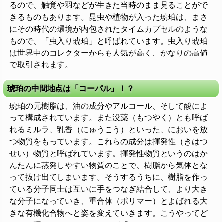
るので、触覚や羽などが生きた当時のまま見ることがで
きるものもあります。昆虫や植物が入った琥珀は、まさ
にその時代の環境が内包されたタイムカプセルのような
もので、「虫入り琥珀」と呼ばれています。虫入り琥珀
は世界中のコレクターからも人気が高く、かなりの高値
で取引されます。
琥珀の中間地点は「コーパル」！？
琥珀の元樹脂は、油の成分やアルコール、そして酸によ
って構成されています。また没薬（もつやく）とも呼ば
れるミルラ、乳香（にゅうこう）といった、においを放
つ物質をもっています。これらの成分は揮発性（きはつ
せい）物質と呼ばれています。揮発性物質というのはか
んたんに蒸発しやすい物質のことで、樹脂から気体とな
って抜け出てしまいます。そうするうちに、樹脂を作っ
ている分子同士は互いに手をつなぎ結合して、より大き
な分子になっていき、重合体（ポリマー）とよばれる大
きな有機化合物へと姿を変えていきます。こうやってど