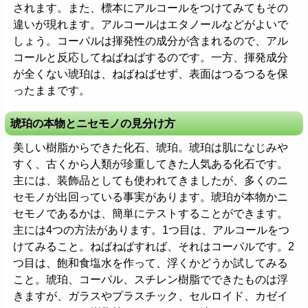
されます。また、標本にアルコールをつけてみてもその
違いが現れます。アルコールはエタノールなどがよいで
しょう。コーパルは揮発性の成分が含まれるので、アル
コールと反応してねばねばするのです。一方、揮発成分
が全くない琥珀は、ねばねばせず、表面はつるつるを保
ったままです。
琥珀の本物とニセモノの見分け方
美しい樹脂からできた化石、琥珀。琥珀は肌になじみや
すく、古くから人類が珍重してきた人気ある化石です。
主には、装飾品としても使われてきましたが、多くのニ
セモノが出回っている事実があります。琥珀が本物かニ
セモノであるかは、簡単にテストすることができます。
主には4つの方法があります。1つ目は、アルコールをつ
けてみること。ねばねばすれば、それはコーパルです。2
つ目は、飽和食塩水を作って、浮くかどうか試してみる
こと。琥珀、コーパル、スチレン樹脂でできたものは浮
きますが、ガラスやプラスチック、セルロイド、カゼイ