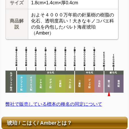
サイズ
1.8cm×1.4cm×厚0.4cm
およそ４０００万年前の針葉樹の樹脂の
商品解
化石、透明度高い！大きなキノコバエ科
説
の虫を内包したバルト海産琥珀
（Amber）
弊社で販売している標本の種名の同定について
琥珀 / こはく/ Amberとは？