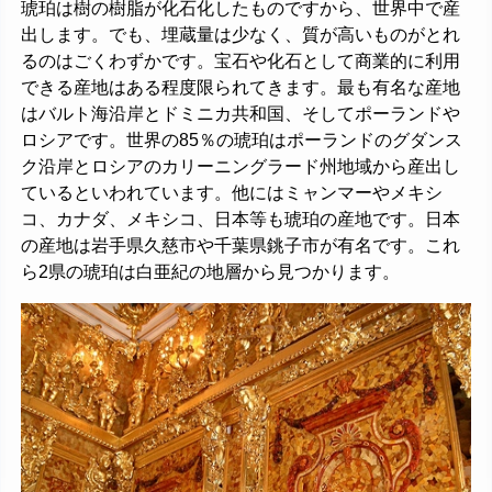
琥珀は樹の樹脂が化石化したものですから、世界中で産
出します。でも、埋蔵量は少なく、質が高いものがとれ
るのはごくわずかです。宝石や化石として商業的に利用
できる産地はある程度限られてきます。最も有名な産地
はバルト海沿岸とドミニカ共和国、そしてポーランドや
ロシアです。世界の85％の琥珀はポーランドのグダンス
ク沿岸とロシアのカリーニングラード州地域から産出し
ているといわれています。他にはミャンマーやメキシ
コ、カナダ、メキシコ、日本等も琥珀の産地です。日本
の産地は岩手県久慈市や千葉県銚子市が有名です。これ
ら2県の琥珀は白亜紀の地層から見つかります。