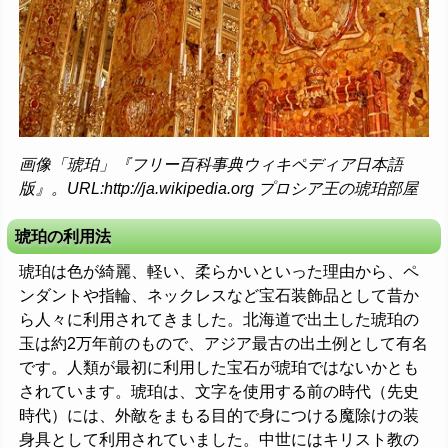
画像「琥珀」『フリー百科事典ウィキペディア日本語
版』。URL:http://ja.wikipedia.org プロシア王の琥珀部屋
琥珀の利用法
琥珀は色が綺麗、軽い、柔らかいといった理由から、ペ
ンダントや指輪、ネックレスなど宝石装飾品として昔か
ら人々に利用されてきました。北海道で出土した琥珀の
玉は約2万年前のもので、アジア最古の出土例として有名
です。人類が最初に利用した宝石が琥珀ではないかとも
されています。琥珀は、文字を使用する前の時代（先史
時代）には、外敵をまもる目的で身につける魔除けの装
身具として利用されていました。中世にはキリスト教の