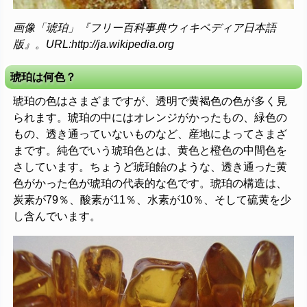
画像「琥珀」『フリー百科事典ウィキペディア日本語
版』。URL:http://ja.wikipedia.org
琥珀は何色？
琥珀の色はさまざまですが、透明で黄褐色の色が多く見
られます。琥珀の中にはオレンジがかったもの、緑色の
もの、透き通っていないものなど、産地によってさまざ
まです。純色でいう琥珀色とは、黄色と橙色の中間色を
さしています。ちょうど琥珀飴のような、透き通った黄
色がかった色が琥珀の代表的な色です。琥珀の構造は、
炭素が79％、酸素が11％、水素が10％、そして硫黄を少
し含んでいます。