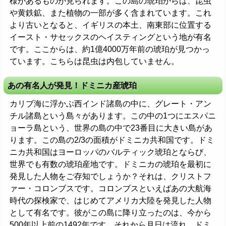
様があるものが見られます。この島の琥珀からは、昆虫
や黄鉄鉱、また植物の一部が多く含まれています。これ
より古いとなると、イギリスの本土、南東部に位置する
イースト・サセックスのヘイスティングという地が有名
です。ここからは、約1億4000万年前の琥珀が見つかっ
ています。こちらは昆虫は内包していません。
あの有名人が発見！ドミニカ産琥珀
カリブ海に浮かぶ西インド諸島の中に、グレート・アン
チル諸島という島々があります。この中の1つにエスパニ
ョーラ島という、世界の島の中で23番目に大きい島があ
ります。この島の2/3の面積がドミニカ共和国です。ドミ
ニカ共和国はヨーロッパのバルティック琥珀とならび、
世界でも有数の琥珀産地です。ドミニカの琥珀を最初に
発見した人物をご存知でしょうか？それは、クリストフ
ァー・コロンブスです。コロンブスといえばあの大航海
時代の探検家で、はじめてアメリカ大陸を発見した人物
として有名です。彼がこの島に降り立ったのは、今から
500年以上前の1492年です。それから月日は流れ、ドミ