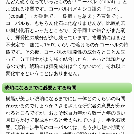
んどん硬くなっていったものが「コーパル（copal）」と
よばれる物質です。コーパルはメキシコ語の「コパリ
（copalli）」が語源で、「樹脂」を意味する言葉です。
コーパルも、もちろん化石に他なりませんが、比較的若
い樹脂化石といったところで、分子同士の結合がまだ弱
く、揮発性の成分が少し残っています。物理的にはまだ
不安定で、熱にも150℃くらいで溶けるのがコーパルの特
徴です。その後、コーパルが揮発性の成分をとことん失
って、分子同士がより強く結合したら、やっと琥珀とな
るのです。琥珀には揮発成分は全くないので、それ以上
変化するということはありません。
琥珀になるまでに必要とする時間
樹脂が美しい琥珀になるまでには一体どのくらいの時間
がかかるのでしょうか？さまざまな研究者の意見が分か
れるところですが、およそ数百万年から数千万年の長い
月日をかけて形成されると考えられています。半化石状
態、琥珀一歩手前のコーパルでは、もう少し短い期間で