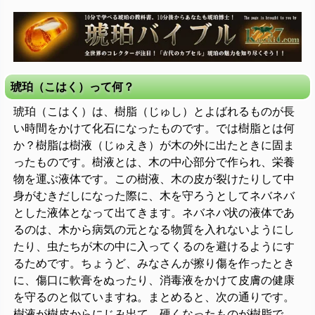
琥珀（こはく）って何？
琥珀（こはく）は、樹脂（じゅし）とよばれるものが長
い時間をかけて化石になったものです。では樹脂とは何
か？樹脂は樹液（じゅえき）が木の外に出たときに固ま
ったものです。樹液とは、木の中心部分で作られ、栄養
物を運ぶ液体です。この樹液、木の皮が裂けたりして中
身がむきだしになった際に、木を守ろうとしてネバネバ
とした液体となって出てきます。ネバネバ状の液体であ
るのは、木から病気の元となる物質を入れないようにし
たり、虫たちが木の中に入ってくるのを避けるようにす
るためです。ちょうど、みなさんが擦り傷を作ったとき
に、傷口に軟膏をぬったり、消毒液をかけて皮膚の健康
を守るのと似ていますね。まとめると、次の通りです。
樹液が樹皮からにじみ出て、硬くなったものが樹脂で