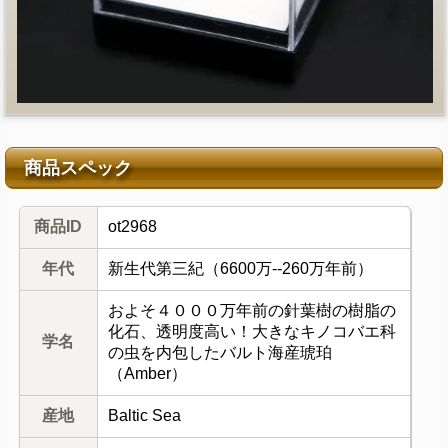
商品スペック
商品ID
ot2968
年代
新生代第三紀（6600万--260万年前）
およそ４０００万年前の針葉樹の樹脂の
化石、透明度高い！大きなキノコバエ科
学名
の虫を内包したバルト海産琥珀
（Amber）
産地
Baltic Sea