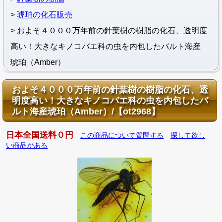
琥珀の化石販売
およそ４０００万年前の針葉樹の樹脂の化石、透明度
高い！大きなキノコバエ科の虫を内包したバルト海産
琥珀（Amber）
およそ４０００万年前の針葉樹の樹脂の化石、透
明度高い！大きなキノコバエ科の虫を内包したバ
ルト海産琥珀（Amber）/【ot2968】
日本全国送料０円
この商品について質問する
探して欲し
い商品がある