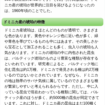
ニカ産の琥珀が世界的に注目を浴びるようになったの
は、1960年頃のことでした。
ドミニカ産の琥珀の特徴
ドミニカ産琥珀は、ほとんどのものが透明で、さまざま
な色があります。黄色やオレンジ色に近い色が多く、緑
や青色を帯びているものも中にはあます。その美しさか
ら宝石として加工されることも多く、虫入りの琥珀も人
気があります。ドミニカの琥珀の中に内包された昆虫
は、バルティック琥珀のものより豊富な種類が存在する
といわれています。研究者によると、バルティック地に
住む昆虫は約1万種、ドミニカで発見される種は約2万種
いるのではないかとされています。なぜなら、ドミニカ
の地は熱帯のサバナ気候に属しているのでさまざまな種
が繁栄しやすいと考えられるからです。ただし、中に入
っている昆虫で現在わかっている種類に関しては、バル
ティック産のほうが多く、約5000種の昆虫が同定できて
います。これに対し、ドミニカ産の昆虫はまだ100種く