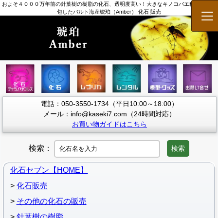
およそ４０００万年前の針葉樹の樹脂の化石、透明度高い！大きなキノコバエ科の虫を内
包したバルト海産琥珀（Amber） 化石 販売
メ
電話：050-3550-1734（平日10:00～18:00）
メール：info@kaseki7.com（24時間対応）
お買い物ガイドはこちら
検索：
検索
化石セブン【HOME】
化石販売
その他の化石の販売
針葉樹の樹脂