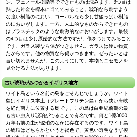
ン、フェノール樹脂等でできたものは沈みます。3つ目は
熱した針金を標本に当ててみること。琥珀なら刺すよう
な強い樹脂のにおい、コーパルなら少し甘酸っぱい樹脂
のにおいがします。一方、人工的なものからできたもの
はプラスチックのような刺激的なにおいがします。最後
の4つ目は少し原始的な方法ですが、傷をつけてみること
です。ガラス製なら傷がつきません。ガラスは硬い物質
だからです。他の物質なら傷がつきます。ぜったいとは
言い切れませんが、このようにして、本物とニセモノを
見分ける方法があります。
古い琥珀がみつかるイギリス地方
ワイト島という名前の島をごぞんじでしょうか。ワイト
島はイギリス本土（グレートブリテン島）から狭い海峡
を経た南方に位置する島です。この島は白亜紀前期の最
も古い虫入り琥珀がでることで有名です。何と1億3000
万年も前の虫が琥珀のなかに存在するのです。ワイト島
の琥珀はどちらかというと褐色で、黄色い透明なうず模