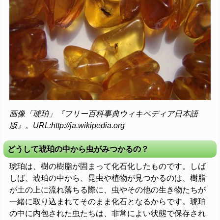
画像「琥珀」『フリー百科事典ウィキペディア日本語
版』。URL:http://ja.wikipedia.org
どうして琥珀の中から虫がみつかるの？
琥珀は、樹の樹脂が固まって化石化したものです。しば
しば、琥珀の中から、昆虫や植物が見つかるのは、樹脂
が土の上に流れ落ちる際に、虫やその他の生き物たちが
一緒に取り込まれてそのまま化石となるからです。琥珀
の中に内包された虫たちは、非常によい状態で保存され