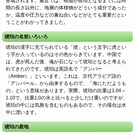
形成されます。最近では、樹脂が琥珀となるまでには時
間の長さ以外に、地層の体積物がどういう成分であった
か、温度や圧力などの兼ね合いなどがとても重要だとい
うことがわかってきました。
琥珀の名前いろいろ
琥珀の漢字に充てられている「琥」という文字に虎とい
う字が入っているのはその色からきています。中国で
は、虎が死んだ後、魂が石になって琥珀となると考えら
れてきたのです。琥珀は英語名で「アンバー
（Amber）」といいます。これは、古代アラビア語の
「アンバール」から由来するもので、「海にただようも
の」という意味があります。実際、琥珀の比重は1.04～
1.10で、比重1.0の水と比べると少しだけ重いのですが、
琥珀の中には気胞を含むものもあるので、その場合は水
中に漂います。
琥珀の産地