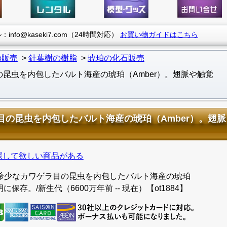
info@kaseki7.com（24時間対応）
お買い物ガイドはこちら
の販売
針葉樹の樹脂
琥珀の化石販売
昆虫を内包したバルト海産の琥珀（Amber）。翅脈や触覚
の昆虫を内包したバルト海産の琥珀（Amber）。翅脈
探して欲しい商品がある
希少なカワゲラ目の昆虫を内包したバルト海産の琥珀
保存。/新生代（6600万年前 -- 現在）【ot1884】