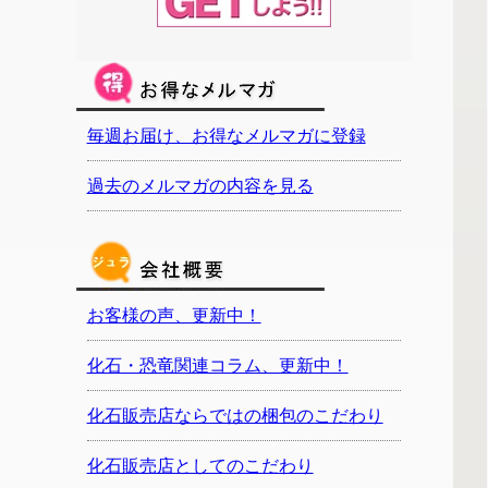
毎週お届け、お得なメルマガに登録
過去のメルマガの内容を見る
お客様の声、更新中！
化石・恐竜関連コラム、更新中！
化石販売店ならではの梱包のこだわり
化石販売店としてのこだわり