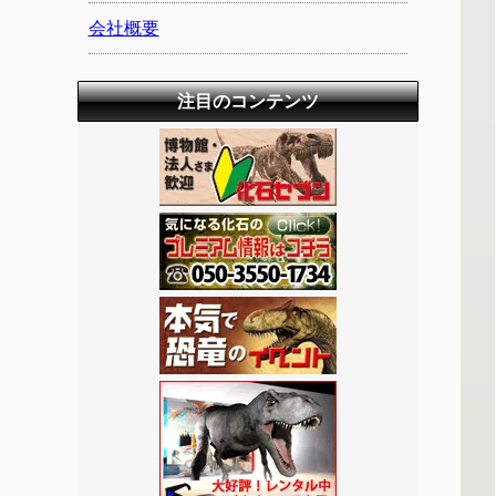
会社概要
注目のコンテンツ