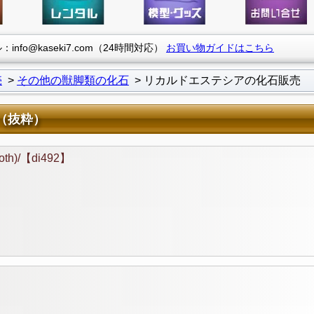
info@kaseki7.com（24時間対応）
お買い物ガイドはこちら
売
その他の獣脚類の化石
リカルドエステシアの化石販売
（抜粋）
th)/【di492】