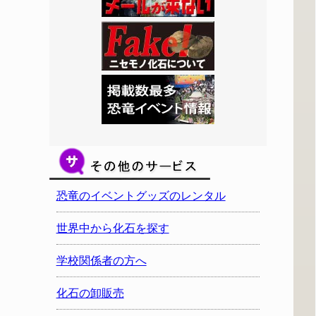
恐竜のイベントグッズのレンタル
世界中から化石を探す
学校関係者の方へ
化石の卸販売