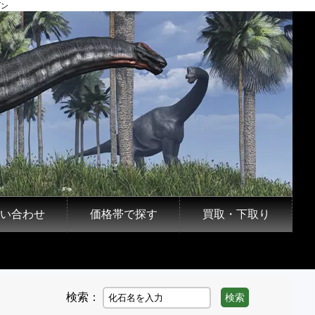
ブン
い合わせ
価格帯で探す
買取・下取り
検索：
検索