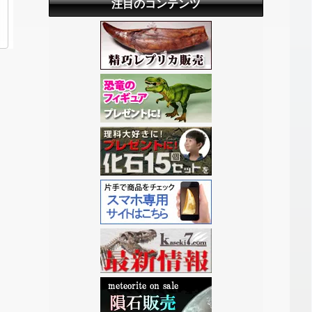
注目のコンテンツ