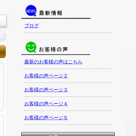
ブログ
最新のお客様の声はこちら
お客様の声ページ２
お客様の声ページ３
お客様の声ページ４
お客様の声ページ５