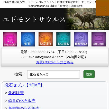
極めて高い希少性、ドリームコレクション！白亜紀末期の巨獣、エドモントサウルス
（Edmontosaurus）3連結・趾骨化石 恐竜 販売
メ
電話：050-3550-1734（平日10:00～18:00）
メール：info@kaseki7.com（24時間対応）
お買い物ガイドはこちら
検索：
検索
化石セブン【HOME】
化石販売
恐竜の化石販売
鳥脚類の化石販売