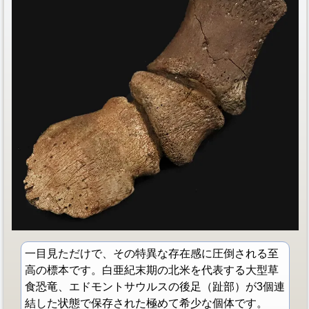
一目見ただけで、その特異な存在感に圧倒される至
高の標本です。白亜紀末期の北米を代表する大型草
食恐竜、エドモントサウルスの後足（趾部）が3個連
結した状態で保存された極めて希少な個体です。