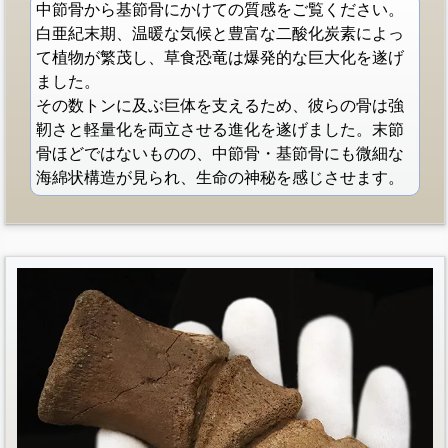
中節骨から基節骨にかけての質感をご覧ください。
白亜紀末期、温暖な気候と豊富な二酸化炭素によっ
て植物が繁茂し、草食恐竜は爆発的な巨大化を遂げ
ました。
その数トンに及ぶ巨体を支えるため、彼らの骨は強
靭さと軽量化を両立させる進化を遂げました。末節
骨ほどではないものの、中節骨・基節骨にも微細な
海綿状構造が見られ、生命の神秘を感じさせます。