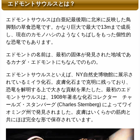
エドモントサウルスとは？
エドモントサウルスは白亜紀最後期に北米に反映した鳥
脚類の草食恐竜です。かなり巨大で最大で13mまで成長
し、現在のカモノハシのようなくちばしをもった個性的
な恐竜でもあります。
エドモントの名前は、最初の固体が発見された地域であ
るカナダ・エドモントにちなんでのもの。
エドモントサウルスといえば、NY自然史博物館に展示さ
れているミイラ化石。皮膚化石まで克明に残っており、
恐竜を解明する上で大きな貢献を果たした。最初のエド
モントサウルスは、1908年著名な化石コレクター チャ
ールズ・スタンバーグ (Charles Sternberg) によってワイ
オミング州で発見されました。皮膚はいくらかの筋肉と
共にほぼ完全な形で保存されています。