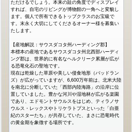
ただけるでしょう。本来の趾の角度でディスプレイ
すれば、自宅のリビングが博物館の一角へと変貌し
ます。個人で所有できるトップクラスのお宝級で
す。末永く大切にしてくださるオーナー様を募集い
たします。
【産地解説：サウスダコタ州ハーディング郡】
本標本の産地であるサウスダコタ州北西部ハーディ
ング郡は、世界的に有名なヘルクリーク累層が広が
る恐竜化石の聖地です。
現在は乾燥した草原や美しい侵食地形（バッドラン
ズ）が広がっていますが、6,600万年前は、北米大陸
を南北に分断していた「西部内陸海路」の沿岸に位
置していました。豊かな河川や湿地林が広がる楽園
であり、エドモントサウルスをはじめ、ティラノサ
ウルス・レックスやトリケラトプスといった「白亜
紀のスターたち」が共存していた、まさに恐竜時代
の黄金期を象徴する場所です。