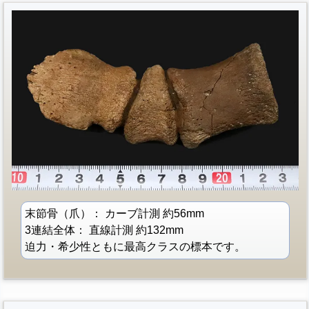
末節骨（爪）： カーブ計測 約56mm
3連結全体： 直線計測 約132mm
迫力・希少性ともに最高クラスの標本です。