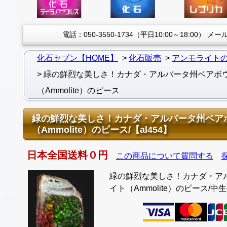
電話：050-3550-1734（平日10:00～18:00）
メール：
化石セブン【HOME】
化石販売
アンモライト
緑の鮮烈な美しさ！カナダ・アルバータ州ベアボ
（Ammolite）のピース
緑の鮮烈な美しさ！カナダ・アルバータ州ベア
（Ammolite）のピース/【al454】
日本全国送料０円
この商品について質問する
緑の鮮烈な美しさ！カナダ・ア
イト（Ammolite）のピース/中生代