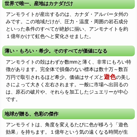
世界で唯一、産地はカナダだけ
アンモライトが産出するのは、カナダ・アルバータ州の
みです。この地域だけが、圧力・温度・周囲の岩石成分
といった条件のすべてが絶妙に揃い、アンモナイトを約
１億年かけて虹色へと変化させました。
薄い・もろい・希少。そのすべてが価値になる
アンモライトの殻はわずか数mmと薄く、非常にもろい特
徴があります。完全体で損傷のない標本は数十万～数百
遊色
万円で取引されるほど希少。価値はサイズと
の美し
さによって大きく左右されます。一般に市場へ出回るの
は、原石の破片や、それらを加工したジュエリーが中心
です。
地球が贈る、色彩の傑作
アンモライトは、角度を変えるたびに色が移ろう「遊色
効果」を持ちます。１億年という気の遠くなる時間が生