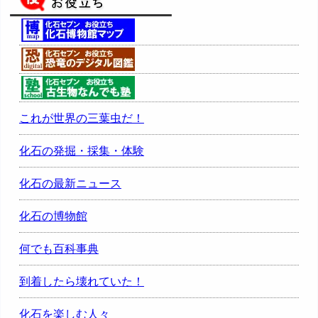
これが世界の三葉虫だ！
化石の発掘・採集・体験
化石の最新ニュース
化石の博物館
何でも百科事典
到着したら壊れていた！
化石を楽しむ人々