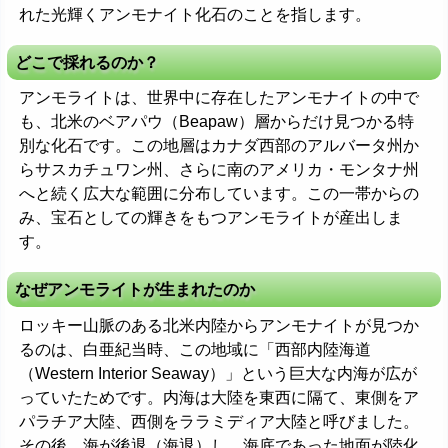
れた光輝くアンモナイト化石のことを指します。
どこで採れるのか？
アンモライトは、世界中に存在したアンモナイトの中で
も、北米のベアパウ（Beapaw）層からだけ見つかる特
別な化石です。この地層はカナダ西部のアルバータ州か
らサスカチュワン州、さらに南のアメリカ・モンタナ州
へと続く広大な範囲に分布しています。この一帯からの
み、宝石としての輝きをもつアンモライトが産出しま
す。
なぜアンモライトが生まれたのか
ロッキー山脈のある北米内陸からアンモナイトが見つか
るのは、白亜紀当時、この地域に「西部内陸海道
（Western Interior Seaway）」という巨大な内海が広が
っていたためです。内海は大陸を東西に隔て、東側をア
パラチア大陸、西側をララミディア大陸と呼びました。
その後、海が後退（海退）し、海底であった地面が陸化