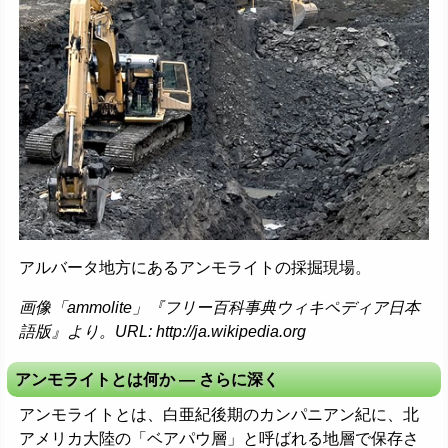
アルバータ地方にあるアンモライトの採掘現場。
画像「ammolite」『フリー百科事典ウィキペディア日本
語版』より。URL: http://ja.wikipedia.org
アンモライトとは何か ― さらに深く
アンモライトとは、白亜紀後期のカンパニアン紀に、北
アメリカ大陸の「ベアパウ層」と呼ばれる地層で保存さ