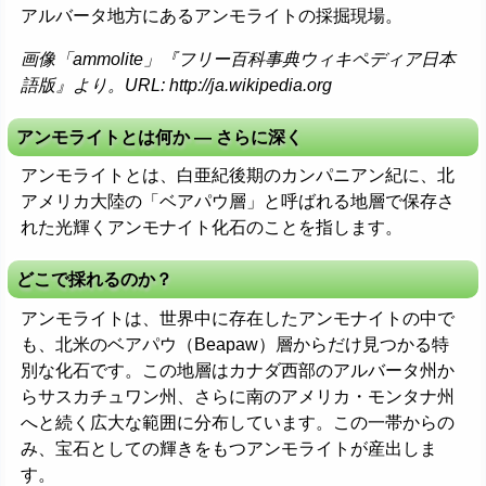
アルバータ地方にあるアンモライトの採掘現場。
画像「ammolite」『フリー百科事典ウィキペディア日本
語版』より。URL: http://ja.wikipedia.org
アンモライトとは何か ― さらに深く
アンモライトとは、白亜紀後期のカンパニアン紀に、北
アメリカ大陸の「ベアパウ層」と呼ばれる地層で保存さ
れた光輝くアンモナイト化石のことを指します。
どこで採れるのか？
アンモライトは、世界中に存在したアンモナイトの中で
も、北米のベアパウ（Beapaw）層からだけ見つかる特
別な化石です。この地層はカナダ西部のアルバータ州か
らサスカチュワン州、さらに南のアメリカ・モンタナ州
へと続く広大な範囲に分布しています。この一帯からの
み、宝石としての輝きをもつアンモライトが産出しま
す。