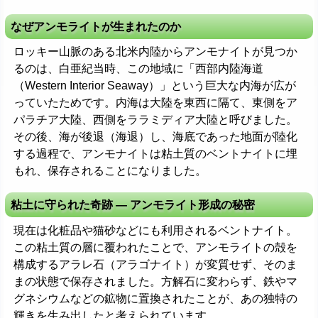
なぜアンモライトが生まれたのか
ロッキー山脈のある北米内陸からアンモナイトが見つか
るのは、白亜紀当時、この地域に「西部内陸海道
（Western Interior Seaway）」という巨大な内海が広が
っていたためです。内海は大陸を東西に隔て、東側をア
パラチア大陸、西側をララミディア大陸と呼びました。
その後、海が後退（海退）し、海底であった地面が陸化
する過程で、アンモナイトは粘土質のベントナイトに埋
もれ、保存されることになりました。
粘土に守られた奇跡 ― アンモライト形成の秘密
現在は化粧品や猫砂などにも利用されるベントナイト。
この粘土質の層に覆われたことで、アンモライトの殻を
構成するアラレ石（アラゴナイト）が変質せず、そのま
まの状態で保存されました。方解石に変わらず、鉄やマ
グネシウムなどの鉱物に置換されたことが、あの独特の
輝きを生み出したと考えられています。