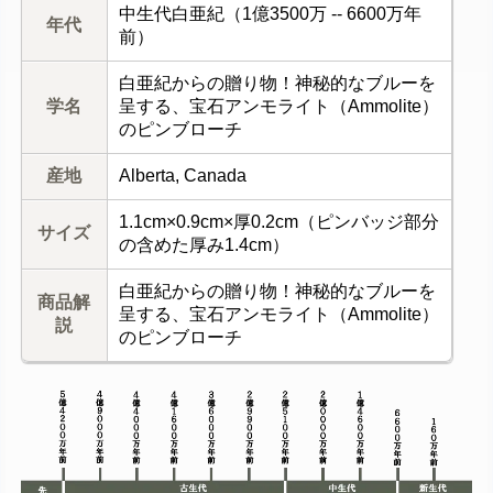
中生代白亜紀（1億3500万 -- 6600万年
年代
前）
白亜紀からの贈り物！神秘的なブルーを
学名
呈する、宝石アンモライト（Ammolite）
のピンブローチ
産地
Alberta, Canada
1.1cm×0.9cm×厚0.2cm（ピンバッジ部分
サイズ
の含めた厚み1.4cm）
白亜紀からの贈り物！神秘的なブルーを
商品解
呈する、宝石アンモライト（Ammolite）
説
のピンブローチ