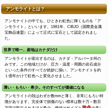
アンモライトとは？
アンモナイトの中でも、ひときわ虹色に輝くものを「ア
ンモライト」といいます。1981年、CIBJO（国際貴金属
宝飾品連盟）によって正式に宝石として認定されまし
た。
世界で唯一、産地はカナダだけ
アンモライトが産出するのは、カナダ・アルバータ州の
みです。この地域だけが、圧力・温度・周囲の岩石成分
といった条件のすべてが絶妙に揃い、アンモナイトを約
１億年かけて虹色へと変化させました。
薄い・もろい・希少。そのすべてが価値になる
アンモライトの殻はわずか数mmと薄く、非常にもろい特
徴があります。完全体で損傷のない標本は数十万～数百
遊色
万円で取引されるほど希少。価値はサイズと
の美し