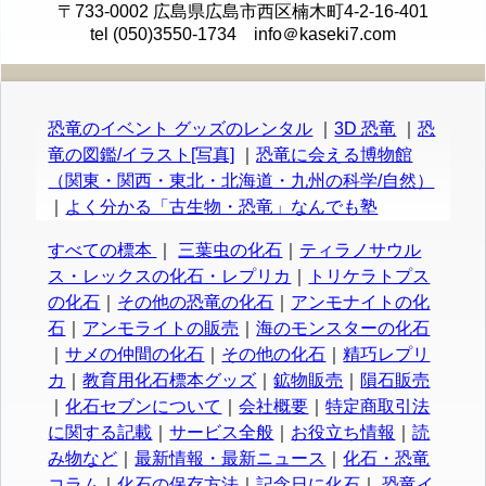
〒733-0002 広島県広島市西区楠木町4-2-16-401
tel (050)3550-1734 info＠kaseki7.com
恐竜のイベント グッズのレンタル
｜
3D 恐竜
｜
恐
竜の図鑑/イラスト[写真]
｜
恐竜に会える博物館
（関東・関西・東北・北海道・九州の科学/自然）
｜
よく分かる「古生物・恐竜」なんでも塾
すべての標本
｜
三葉虫の化石
｜
ティラノサウル
ス・レックスの化石・レプリカ
｜
トリケラトプス
の化石
｜
その他の恐竜の化石
｜
アンモナイトの化
石
｜
アンモライトの販売
｜
海のモンスターの化石
｜
サメの仲間の化石
｜
その他の化石
｜
精巧レプリ
カ
｜
教育用化石標本グッズ
｜
鉱物販売
｜
隕石販売
｜
化石セブンについて
｜
会社概要
｜
特定商取引法
に関する記載
｜
サービス全般
｜
お役立ち情報
｜
読
み物など
｜
最新情報・最新ニュース
｜
化石・恐竜
コラム
｜
化石の保存方法
｜
記念日に化石
｜
恐竜イ