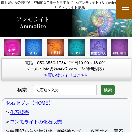
白亜紀からの贈り物！神秘的なブルーを呈する、宝石アンモライト（Ammolite）のピンブ
ローチ アンモライト 販売
メ
電話：050-3550-1734（平日10:00～18:00）
メール：info@kaseki7.com（24時間対応）
お買い物ガイドはこちら
検索：
検索
化石セブン【HOME】
化石販売
アンモライトの化石販売
白亜紀からの贈り物！神秘的なブルーを呈する、宝石