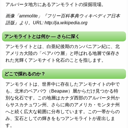
アルバータ地方にあるアンモライトの採掘現場。
画像「ammolite」『フリー百科事典ウィキペディア日本
語版』より。URL: http://ja.wikipedia.org
アンモライトとは何か ― さらに深く
アンモライトとは、白亜紀後期のカンパニアン紀に、北
アメリカ大陸の「ベアパウ層」と呼ばれる地層で保存さ
れた光輝くアンモナイト化石のことを指します。
どこで採れるのか？
アンモライトは、世界中に存在したアンモナイトの中で
も、北米のベアパウ（Beapaw）層からだけ見つかる特
別な化石です。この地層はカナダ西部のアルバータ州か
らサスカチュワン州、さらに南のアメリカ・モンタナ州
へと続く広大な範囲に分布しています。この一帯からの
み、宝石としての輝きをもつアンモライトが産出しま
す。