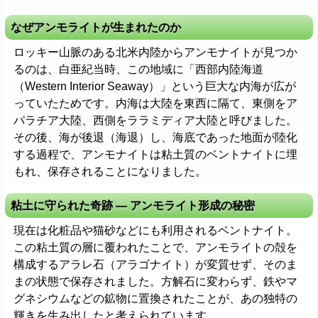
なぜアンモライトが生まれたのか
ロッキー山脈のある北米内陸からアンモナイトが見つか
るのは、白亜紀当時、この地域に「西部内陸海道
（Western Interior Seaway）」という巨大な内海が広が
っていたためです。内海は大陸を東西に隔て、東側をア
パラチア大陸、西側をララミディア大陸と呼びました。
その後、海が後退（海退）し、海底であった地面が陸化
する過程で、アンモナイトは粘土質のベントナイトに埋
もれ、保存されることになりました。
粘土に守られた奇跡 ― アンモライト形成の秘密
現在は化粧品や猫砂などにも利用されるベントナイト。
この粘土質の層に覆われたことで、アンモライトの殻を
構成するアラレ石（アラゴナイト）が変質せず、そのま
まの状態で保存されました。方解石に変わらず、鉄やマ
グネシウムなどの鉱物に置換されたことが、あの独特の
輝きを生み出したと考えられています。