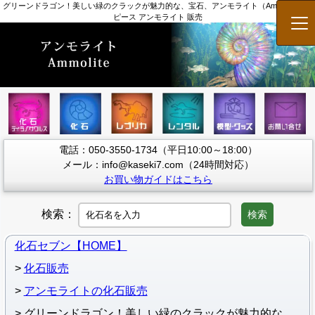
グリーンドラゴン！美しい緑のクラックが魅力的な、宝石、アンモライト（Ammolite）の
ピース アンモライト 販売
メ
電話：050-3550-1734（平日10:00～18:00）
メール：info@kaseki7.com（24時間対応）
お買い物ガイドはこちら
検索：
検索
化石セブン【HOME】
化石販売
アンモライトの化石販売
グリーンドラゴン！美しい緑のクラックが魅力的な、