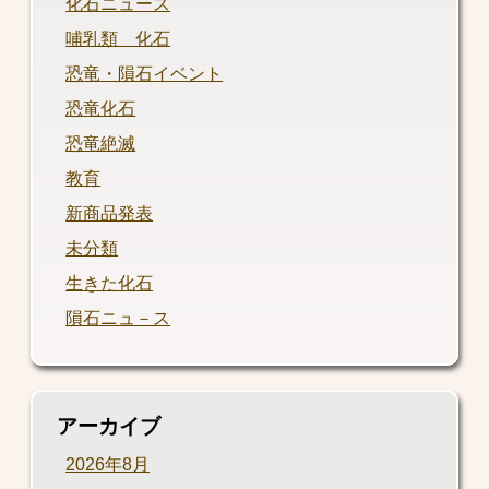
化石ニュース
哺乳類 化石
恐竜・隕石イベント
恐竜化石
恐竜絶滅
教育
新商品発表
未分類
生きた化石
隕石ニュ－ス
アーカイブ
2026年8月