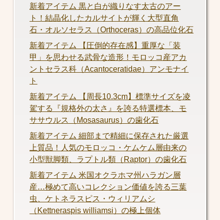
新着アイテム 黒と白が織りなす太古のアー
ト！結晶化したカルサイトが輝く大型直角
石・オルソセラス（Orthoceras）の高品位化石
新着アイテム 【圧倒的存在感】重厚な「装
甲」を思わせる武骨な造形！モロッコ産アカ
ントセラス科（Acantoceratidae）アンモナイ
ト
新着アイテム 【周長10.3cm】標準サイズを凌
駕する『規格外の太さ』を誇る特選標本、モ
ササウルス（Mosasaurus）の歯化石
新着アイテム 細部まで精細に保存された厳選
上質品！人気のモロッコ・ケムケム層由来の
小型獣脚類、ラプトル類（Raptor）の歯化石
新着アイテム 米国オクラホマ州ハラガン層
産…極めて高いコレクション価値を誇る三葉
虫、ケトネラスピス・ウィリアムシ
（Kettneraspis williamsi）の極上個体