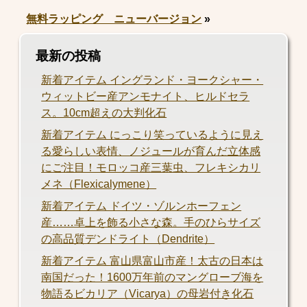
無料ラッピング ニューバージョン
»
最新の投稿
新着アイテム イングランド・ヨークシャー・
ウィットビー産アンモナイト、ヒルドセラ
ス。10cm超えの大判化石
新着アイテム にっこり笑っているように見え
る愛らしい表情、ノジュールが育んだ立体感
にご注目！モロッコ産三葉虫、フレキシカリ
メネ（Flexicalymene）
新着アイテム ドイツ・ゾルンホーフェン
産……卓上を飾る小さな森。手のひらサイズ
の高品質デンドライト（Dendrite）
新着アイテム 富山県富山市産！太古の日本は
南国だった！1600万年前のマングローブ海を
物語るビカリア（Vicarya）の母岩付き化石