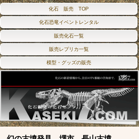
化石 販売 TOP
化石恐竜イベントレンタル
販売化石一覧
販売レプリカ一覧
模型・グッズの販売
幻の古墳発見 堺市 長山古墳