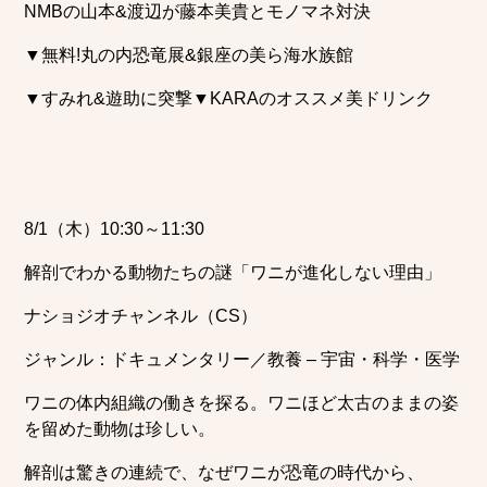
NMBの山本&渡辺が藤本美貴とモノマネ対決
▼無料!丸の内恐竜展&銀座の美ら海水族館
▼すみれ&遊助に突撃▼KARAのオススメ美ドリンク
8/1（木）10:30～11:30
解剖でわかる動物たちの謎「ワニが進化しない理由」
ナショジオチャンネル（CS）
ジャンル：ドキュメンタリー／教養 – 宇宙・科学・医学
ワニの体内組織の働きを探る。ワニほど太古のままの姿
を留めた動物は珍しい。
解剖は驚きの連続で、なぜワニが恐竜の時代から、