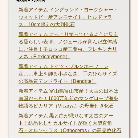
新着アイテム イングランド・ヨークシャー・
ウィットビー産アンモナイト、ヒルドセラ
ス。10cm超えの大判化石
新着アイテム にっこり笑っているように見え
る愛らしい表情、ノジュールが育んだ立体感
にご注目！モロッコ産三葉虫、フレキシカリ
メネ（Flexicalymene）
新着アイテム ドイツ・ゾルンホーフェン
産……卓上を飾る小さな森。手のひらサイズ
の高品質デンドライト（Dendrite）
新着アイテム 富山県富山市産！太古の日本は
南国だった！1600万年前のマングローブ海を
物語るビカリア（Vicarya）の母岩付き化石
新着アイテム 黒と白が織りなす太古のアー
ト！結晶化したカルサイトが輝く大型直角
石・オルソセラス（Orthoceras）の高品位化石