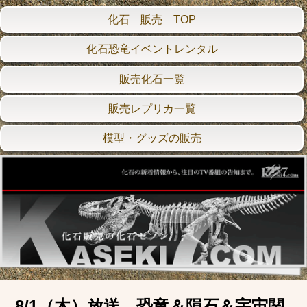
化石 販売 TOP
化石恐竜イベントレンタル
販売化石一覧
販売レプリカ一覧
模型・グッズの販売
8/1（木）放送 恐竜＆隕石＆宇宙関