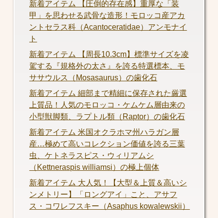
新着アイテム 【圧倒的存在感】重厚な「装
甲」を思わせる武骨な造形！モロッコ産アカ
ントセラス科（Acantoceratidae）アンモナイ
ト
新着アイテム 【周長10.3cm】標準サイズを凌
駕する『規格外の太さ』を誇る特選標本、モ
ササウルス（Mosasaurus）の歯化石
新着アイテム 細部まで精細に保存された厳選
上質品！人気のモロッコ・ケムケム層由来の
小型獣脚類、ラプトル類（Raptor）の歯化石
新着アイテム 米国オクラホマ州ハラガン層
産…極めて高いコレクション価値を誇る三葉
虫、ケトネラスピス・ウィリアムシ
（Kettneraspis williamsi）の極上個体
新着アイテム 大人気！【大型＆上質＆高いシ
ンメトリー】「ロングアイ」こと、アサフ
ス・コワレフスキー（Asaphus kowalewskii）