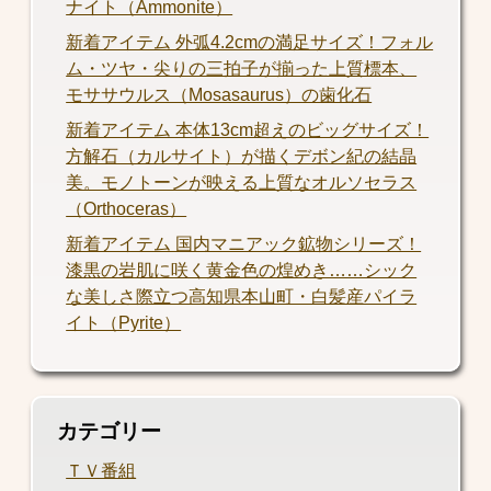
ナイト（Ammonite）
新着アイテム 外弧4.2cmの満足サイズ！フォル
ム・ツヤ・尖りの三拍子が揃った上質標本、
モササウルス（Mosasaurus）の歯化石
新着アイテム 本体13cm超えのビッグサイズ！
方解石（カルサイト）が描くデボン紀の結晶
美。モノトーンが映える上質なオルソセラス
（Orthoceras）
新着アイテム 国内マニアック鉱物シリーズ！
漆黒の岩肌に咲く黄金色の煌めき……シック
な美しさ際立つ高知県本山町・白髪産パイラ
イト（Pyrite）
カテゴリー
ＴＶ番組