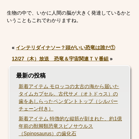
生物の中で、いかに人間の脳が大きく発達しているかと
いうこともこれでわかりますね。
«
インテリダイナソー？頭がいい恐竜は誰だ①
12/27（木）放送 恐竜＆宇宙関連ＴＶ番組
»
最新の投稿
新着アイテム モロッコの太古の海から届いた
タイムカプセル。古代サメ（オトドゥス）の
歯をあしらったペンダントトップ（シルバー
チェーン付き）
新着アイテム 特徴的な縦筋が刻まれた、約1億
年前の獣脚類恐竜スピノサウルス
（Spinosaurus）の歯化石