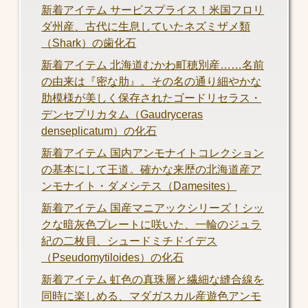
新着アイテム サービスプライス！米国フロリ
ダ州産、古代に生息していたネズミザメ類
（Shark）の歯化石
新着アイテム 北海道むかわ町穂別産……名前
の由来は『密な肋』。その名の通り細やかな
肋模様が美しく保存されたゴードリセラス・
デンセプリカタム（Gaudryceras
denseplicatum）の化石
新着アイテム 国内アンモナイトコレクション
の基本にして王道。確かな来歴の北海道産ア
ンモナイト・ダメシテス（Damesites）
新着アイテム 国産マニアックシリーズ！シッ
クな暗灰色プレートに咲いた、一輪のジュラ
紀の二枚貝、シュードミチドイデス
（Pseudomytiloides）の化石
新着アイテム 虹色の真珠層と繊細な縫合線を
同時に楽しめる、マダガスカル産遊色アンモ