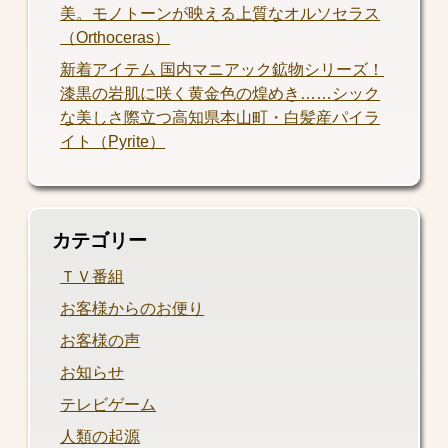
美。モノトーンが映える上質なオルソセラス
（Orthoceras）
新着アイテム 国内マニアック鉱物シリーズ！
漆黒の岩肌に咲く黄金色の煌めき……シック
な美しさ際立つ高知県本山町・白髪産パイラ
イト（Pyrite）
カテゴリー
ＴＶ番組
お客様からのお便り
お客様の声
お知らせ
テレビゲーム
人類の起源