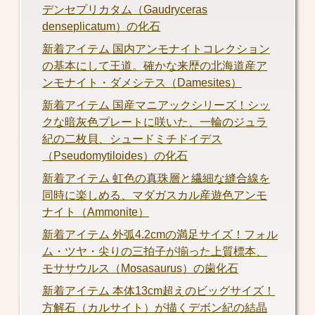
デンセプリカタム（Gaudryceras
denseplicatum）の化石
新着アイテム 国内アンモナイトコレクション
の基本にして王道。確かな来歴の北海道産ア
ンモナイト・ダメシテス（Damesites）
新着アイテム 国産マニアックシリーズ！シッ
クな暗灰色プレートに咲いた、一輪のジュラ
紀の二枚貝、シュードミチドイデス
（Pseudomytiloides）の化石
新着アイテム 虹色の真珠層と繊細な縫合線を
同時に楽しめる、マダガスカル産遊色アンモ
ナイト（Ammonite）
新着アイテム 外弧4.2cmの満足サイズ！フォル
ム・ツヤ・尖りの三拍子が揃った上質標本、
モササウルス（Mosasaurus）の歯化石
新着アイテム 本体13cm超えのビッグサイズ！
方解石（カルサイト）が描くデボン紀の結晶