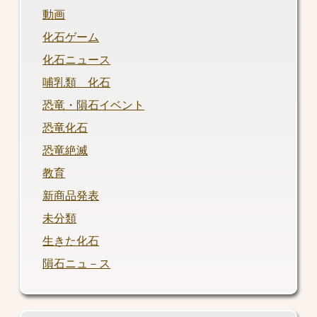
動画
化石ゲーム
化石ニュース
哺乳類 化石
恐竜・隕石イベント
恐竜化石
恐竜絶滅
教育
新商品発表
未分類
生きた化石
隕石ニュ－ス