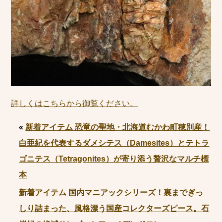
詳しくはこちらから御覧ください。
«
新着アイテム 恐竜の聖地・北海道むかわ町穂別産！
白亜紀を代表するダメシテス（Damesites）とテトラ
ゴニテス（Tetragonites）が寄り添う贅沢なマルチ標
本
新着アイテム 国内マニアックシリーズ！裏までぎっ
しり詰まった、風格漂う国産コレクターズピース。石