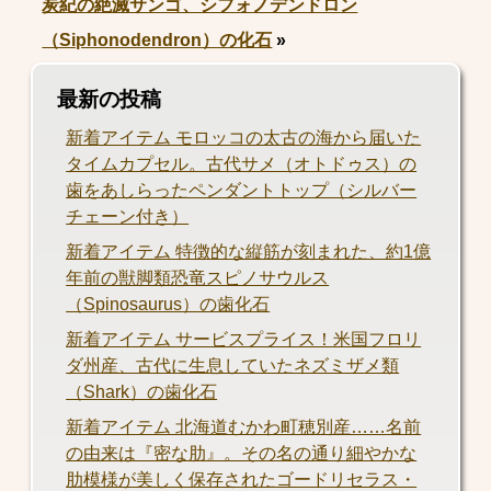
炭紀の絶滅サンゴ、シフォノデンドロン
（Siphonodendron）の化石
»
最新の投稿
新着アイテム モロッコの太古の海から届いた
タイムカプセル。古代サメ（オトドゥス）の
歯をあしらったペンダントトップ（シルバー
チェーン付き）
新着アイテム 特徴的な縦筋が刻まれた、約1億
年前の獣脚類恐竜スピノサウルス
（Spinosaurus）の歯化石
新着アイテム サービスプライス！米国フロリ
ダ州産、古代に生息していたネズミザメ類
（Shark）の歯化石
新着アイテム 北海道むかわ町穂別産……名前
の由来は『密な肋』。その名の通り細やかな
肋模様が美しく保存されたゴードリセラス・