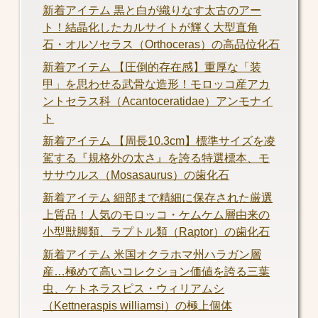
新着アイテム 黒と白が織りなす太古のアー
ト！結晶化したカルサイトが輝く大型直角
石・オルソセラス（Orthoceras）の高品位化石
新着アイテム 【圧倒的存在感】重厚な「装
甲」を思わせる武骨な造形！モロッコ産アカ
ントセラス科（Acantoceratidae）アンモナイ
ト
新着アイテム 【周長10.3cm】標準サイズを凌
駕する『規格外の太さ』を誇る特選標本、モ
ササウルス（Mosasaurus）の歯化石
新着アイテム 細部まで精細に保存された厳選
上質品！人気のモロッコ・ケムケム層由来の
小型獣脚類、ラプトル類（Raptor）の歯化石
新着アイテム 米国オクラホマ州ハラガン層
産…極めて高いコレクション価値を誇る三葉
虫、ケトネラスピス・ウィリアムシ
（Kettneraspis williamsi）の極上個体