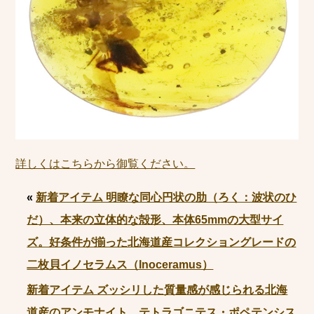
詳しくはこちらから御覧ください。
«
新着アイテム 明瞭な同心円状の肋（ろく：波状のひ
だ）、本来の立体的な殻形、本体65mmの大型サイ
ズ。好条件が揃った北海道産コレクショングレードの
二枚貝イノセラムス（Inoceramus）
新着アイテム ズッシリした質量感が感じられる北海
道産のアンモナイト、テトラゴニテス・ポペテンシス