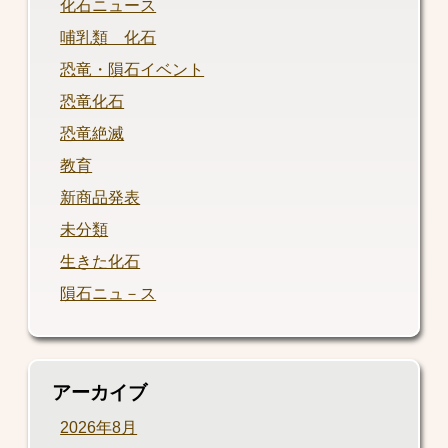
化石ニュース
哺乳類 化石
恐竜・隕石イベント
恐竜化石
恐竜絶滅
教育
新商品発表
未分類
生きた化石
隕石ニュ－ス
アーカイブ
2026年8月