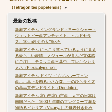
（Tetragonites popetensis）
»
最新の投稿
新着アイテム イングランド・ヨークシャー・
ウィットビー産アンモナイト、ヒルドセラ
ス。10cm超えの大判化石
新着アイテム にっこり笑っているように見え
る愛らしい表情、ノジュールが育んだ立体感
にご注目！モロッコ産三葉虫、フレキシカリ
メネ（Flexicalymene）
新着アイテム ドイツ・ゾルンホーフェン
産……卓上を飾る小さな森。手のひらサイズ
の高品質デンドライト（Dendrite）
新着アイテム 富山県富山市産！太古の日本は
南国だった！1600万年前のマングローブ海を
物語るビカリア（Vicarya）の母岩付き化石