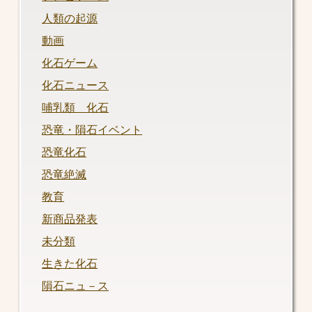
人類の起源
動画
化石ゲーム
化石ニュース
哺乳類 化石
恐竜・隕石イベント
恐竜化石
恐竜絶滅
教育
新商品発表
未分類
生きた化石
隕石ニュ－ス