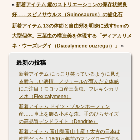
«
新着アイテム 縦のストリエーションの保存状態良
好……スピノサウルス（Spinosaurus）の歯化石
新着アイテム 13の体節と自由頬を明瞭に残す9cmの
大型個体。三葉虫の構造美を体現する「ディアカリメ
ネ・ウーズレグイ（Diacalymene ouzregui）」
»
最新の投稿
新着アイテム にっこり笑っているように見え
る愛らしい表情、ノジュールが育んだ立体感
にご注目！モロッコ産三葉虫、フレキシカリ
メネ（Flexicalymene）
新着アイテム ドイツ・ゾルンホーフェン
産……卓上を飾る小さな森。手のひらサイズ
の高品質デンドライト（Dendrite）
新着アイテム 富山県富山市産！太古の日本は
南国だった！1600万年前のマングローブ海を