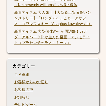
（Kettneraspis williamsi）の極上個体
新着アイテム 大人気！【大型＆上質＆高いシ
ンメトリー】「ロングアイ」こと、アサフ
ス・コワレフスキー（Asaphus kowalewskii）
新着アイテム 大型個体のへそ周辺部！カナ
ダ・アルバータ州が生んだ至宝、アンモライ
ト（プラセンチセラス・ミーキ）
カテゴリー
ＴＶ番組
お客様からのお便り
お客様の声
お知らせ
テレビゲーム