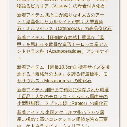
物語るビカリア（Vicarya）の母岩付き化石
新着アイテム 黒と白が織りなす太古のアー
ト！結晶化したカルサイトが輝く大型直角
石・オルソセラス（Orthoceras）の高品位化石
新着アイテム 【圧倒的存在感】重厚な「装
甲」を思わせる武骨な造形！モロッコ産アカ
ントセラス科（Acantoceratidae）アンモナイ
ト
新着アイテム 【周長10.3cm】標準サイズを凌
駕する『規格外の太さ』を誇る特選標本、モ
ササウルス（Mosasaurus）の歯化石
新着アイテム 細部まで精細に保存された厳選
上質品！人気のモロッコ・ケムケム層由来の
小型獣脚類、ラプトル類（Raptor）の歯化石
新着アイテム 米国オクラホマ州ハラガン層
産…極めて高いコレクション価値を誇る三葉
虫、ケトネラスピス・ウィリアムシ