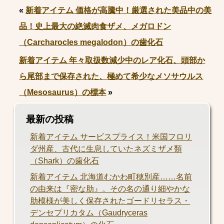
«
新着アイテム 価格が高騰中！厳選された美品中の美
品！史上最大の絶滅肉食ザメ、メガロドン
（Carcharocles megalodon）の歯化石
新着アイテム 年々取扱数減少中のレア化石、頭部か
ら尾部まで保存された、極めて希少なメソサウルス
（Mesosaurus）の標本
»
最新の投稿
新着アイテム サービスプライス！米国フロリ
ダ州産、古代に生息していたネズミザメ類
（Shark）の歯化石
新着アイテム 北海道むかわ町穂別産……名前
の由来は『密な肋』。その名の通り細やかな
肋模様が美しく保存されたゴードリセラス・
デンセプリカタム（Gaudryceras