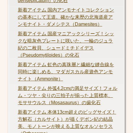
denseplicatum）の化石
新着アイテム 国内アンモナイトコレクション
の基本にして王道。確かな来歴の北海道産ア
ンモナイト・ダメシテス（Damesites）
新着アイテム 国産マニアックシリーズ！シッ
クな暗灰色プレートに咲いた、一輪のジュラ
紀の二枚貝、シュードミチドイデス
（Pseudomytiloides）の化石
新着アイテム 虹色の真珠層と繊細な縫合線を
同時に楽しめる、マダガスカル産遊色アンモ
ナイト（Ammonite）
新着アイテム 外弧4.2cmの満足サイズ！フォル
ム・ツヤ・尖りの三拍子が揃った上質標本、
モササウルス（Mosasaurus）の歯化石
新着アイテム 本体13cm超えのビッグサイズ！
方解石（カルサイト）が描くデボン紀の結晶
美。モノトーンが映える上質なオルソセラス