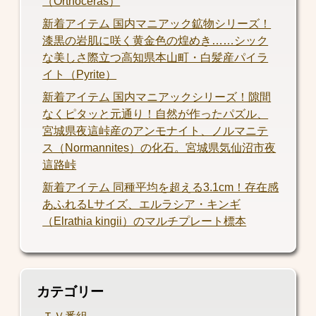
（Orthoceras）
新着アイテム 国内マニアック鉱物シリーズ！
漆黒の岩肌に咲く黄金色の煌めき……シック
な美しさ際立つ高知県本山町・白髪産パイラ
イト（Pyrite）
新着アイテム 国内マニアックシリーズ！隙間
なくピタッと元通り！自然が作ったパズル、
宮城県夜這峠産のアンモナイト、ノルマニテ
ス（Normannites）の化石。宮城県気仙沼市夜
這路峠
新着アイテム 同種平均を超える3.1cm！存在感
あふれるLサイズ、エルラシア・キンギ
（Elrathia kingii）のマルチプレート標本
カテゴリー