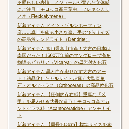
る愛らしい表情、ノジュールが育んだ立体感
にご注目！モロッコ産三葉虫、フレキシカリ
メネ（Flexicalymene）
新着アイテム ドイツ・ゾルンホーフェン
産……卓上を飾る小さな森。手のひらサイズ
の高品質デンドライト（Dendrite）
新着アイテム 富山県富山市産！太古の日本は
南国だった！1600万年前のマングローブ海を
物語るビカリア（Vicarya）の母岩付き化石
新着アイテム 黒と白が織りなす太古のアー
ト！結晶化したカルサイトが輝く大型直角
石・オルソセラス（Orthoceras）の高品位化石
新着アイテム 【圧倒的存在感】重厚な「装
甲」を思わせる武骨な造形！モロッコ産アカ
ントセラス科（Acantoceratidae）アンモナイ
ト
新着アイテム 【周長10.3cm】標準サイズを凌