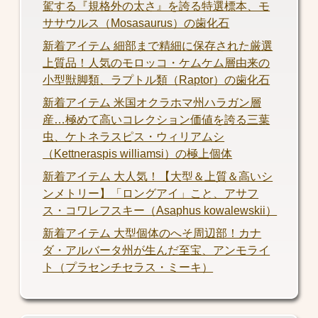
駕する『規格外の太さ』を誇る特選標本、モ
ササウルス（Mosasaurus）の歯化石
新着アイテム 細部まで精細に保存された厳選
上質品！人気のモロッコ・ケムケム層由来の
小型獣脚類、ラプトル類（Raptor）の歯化石
新着アイテム 米国オクラホマ州ハラガン層
産…極めて高いコレクション価値を誇る三葉
虫、ケトネラスピス・ウィリアムシ
（Kettneraspis williamsi）の極上個体
新着アイテム 大人気！【大型＆上質＆高いシ
ンメトリー】「ロングアイ」こと、アサフ
ス・コワレフスキー（Asaphus kowalewskii）
新着アイテム 大型個体のへそ周辺部！カナ
ダ・アルバータ州が生んだ至宝、アンモライ
ト（プラセンチセラス・ミーキ）