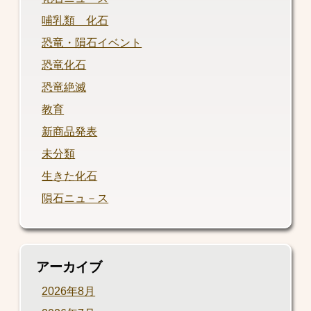
哺乳類 化石
恐竜・隕石イベント
恐竜化石
恐竜絶滅
教育
新商品発表
未分類
生きた化石
隕石ニュ－ス
アーカイブ
2026年8月