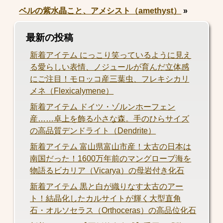
ベルの紫水晶こと、アメシスト（amethyst）
»
最新の投稿
新着アイテム にっこり笑っているように見え
る愛らしい表情、ノジュールが育んだ立体感
にご注目！モロッコ産三葉虫、フレキシカリ
メネ（Flexicalymene）
新着アイテム ドイツ・ゾルンホーフェン
産……卓上を飾る小さな森。手のひらサイズ
の高品質デンドライト（Dendrite）
新着アイテム 富山県富山市産！太古の日本は
南国だった！1600万年前のマングローブ海を
物語るビカリア（Vicarya）の母岩付き化石
新着アイテム 黒と白が織りなす太古のアー
ト！結晶化したカルサイトが輝く大型直角
石・オルソセラス（Orthoceras）の高品位化石