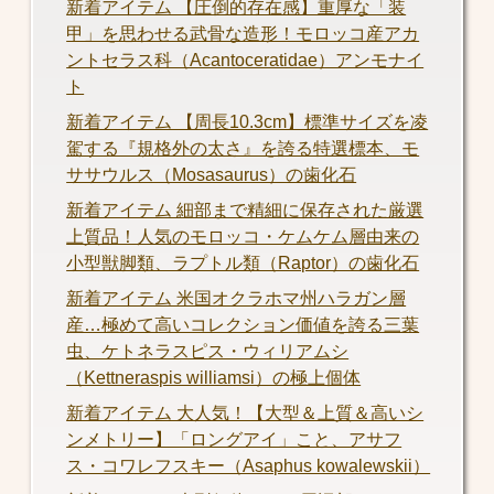
新着アイテム 【圧倒的存在感】重厚な「装
甲」を思わせる武骨な造形！モロッコ産アカ
ントセラス科（Acantoceratidae）アンモナイ
ト
新着アイテム 【周長10.3cm】標準サイズを凌
駕する『規格外の太さ』を誇る特選標本、モ
ササウルス（Mosasaurus）の歯化石
新着アイテム 細部まで精細に保存された厳選
上質品！人気のモロッコ・ケムケム層由来の
小型獣脚類、ラプトル類（Raptor）の歯化石
新着アイテム 米国オクラホマ州ハラガン層
産…極めて高いコレクション価値を誇る三葉
虫、ケトネラスピス・ウィリアムシ
（Kettneraspis williamsi）の極上個体
新着アイテム 大人気！【大型＆上質＆高いシ
ンメトリー】「ロングアイ」こと、アサフ
ス・コワレフスキー（Asaphus kowalewskii）