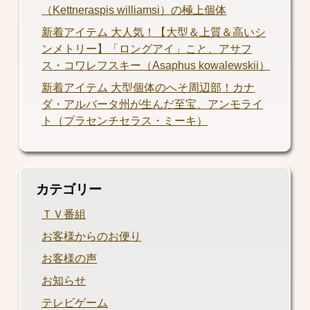
（Kettneraspis williamsi）の極上個体
新着アイテム 大人気！【大型＆上質＆高いシ
ンメトリー】「ロングアイ」こと、アサフ
ス・コワレフスキー（Asaphus kowalewskii）
新着アイテム 大型個体のへそ周辺部！カナ
ダ・アルバータ州が生んだ至宝、アンモライ
ト（プラセンチセラス・ミーキ）
カテゴリー
ＴＶ番組
お客様からのお便り
お客様の声
お知らせ
テレビゲーム