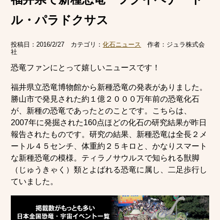
ル・パラドクサス
投稿日：
2016/2/27
カテゴリ：
化石ニュース
作者：
ジュラ株式会
社
恐竜ファンにとって嬉しいニュースです！
福井県立恐竜博物館から新種恐竜の発表がありました。
勝山市で発見された約１億２０００万年前の恐竜化石
が、新種の恐竜であったとのことです。こちらは、
2007年に発掘された160点ほどの化石の研究結果が昨日
報告されたものです。研究の結果、新種恐竜は全長２メ
ートル４５センチ、体重約２５キロと、かなりスマート
な新種恐竜の模様。ティラノサウルスで知られる獣脚
（じゅうきゃく）類とよばれる恐竜に属し、二足歩行し
ていました。