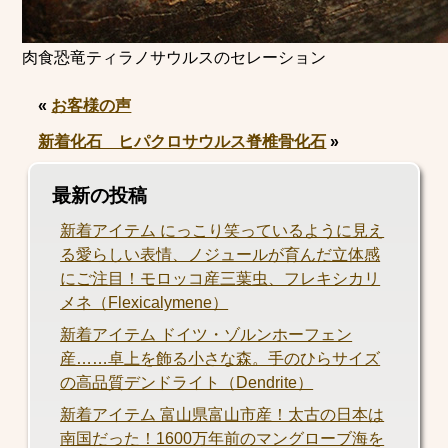
肉食恐竜ティラノサウルスのセレーション
«
お客様の声
新着化石 ヒパクロサウルス脊椎骨化石
»
最新の投稿
新着アイテム にっこり笑っているように見え
る愛らしい表情、ノジュールが育んだ立体感
にご注目！モロッコ産三葉虫、フレキシカリ
メネ（Flexicalymene）
新着アイテム ドイツ・ゾルンホーフェン
産……卓上を飾る小さな森。手のひらサイズ
の高品質デンドライト（Dendrite）
新着アイテム 富山県富山市産！太古の日本は
南国だった！1600万年前のマングローブ海を