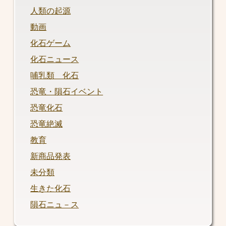
人類の起源
動画
化石ゲーム
化石ニュース
哺乳類 化石
恐竜・隕石イベント
恐竜化石
恐竜絶滅
教育
新商品発表
未分類
生きた化石
隕石ニュ－ス