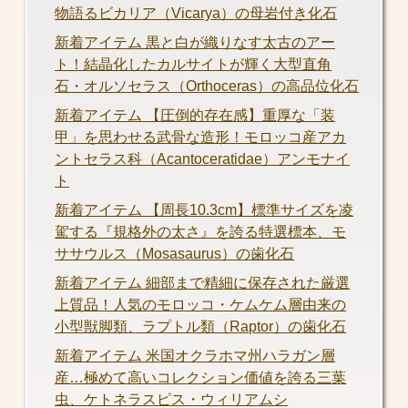
物語るビカリア（Vicarya）の母岩付き化石
新着アイテム 黒と白が織りなす太古のアー
ト！結晶化したカルサイトが輝く大型直角
石・オルソセラス（Orthoceras）の高品位化石
新着アイテム 【圧倒的存在感】重厚な「装
甲」を思わせる武骨な造形！モロッコ産アカ
ントセラス科（Acantoceratidae）アンモナイ
ト
新着アイテム 【周長10.3cm】標準サイズを凌
駕する『規格外の太さ』を誇る特選標本、モ
ササウルス（Mosasaurus）の歯化石
新着アイテム 細部まで精細に保存された厳選
上質品！人気のモロッコ・ケムケム層由来の
小型獣脚類、ラプトル類（Raptor）の歯化石
新着アイテム 米国オクラホマ州ハラガン層
産…極めて高いコレクション価値を誇る三葉
虫、ケトネラスピス・ウィリアムシ