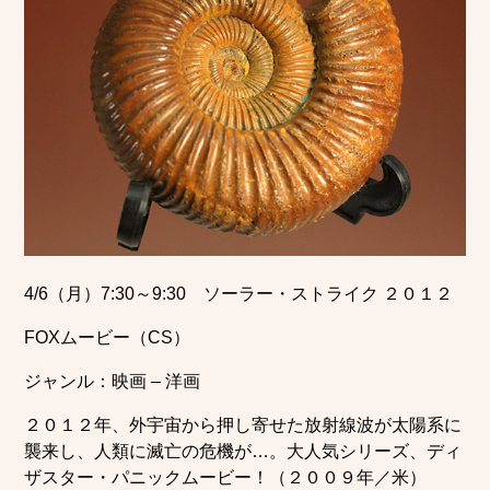
4/6（月）7:30～9:30 ソーラー・ストライク ２０１２
FOXムービー（CS）
ジャンル：映画 – 洋画
２０１２年、外宇宙から押し寄せた放射線波が太陽系に
襲来し、人類に滅亡の危機が…。大人気シリーズ、ディ
ザスター・パニックムービー！（２００９年／米）