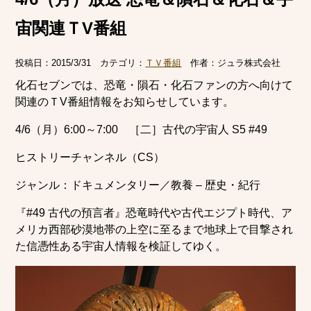
宙関連ＴV番組
投稿日：
2015/3/31
カテゴリ：
ＴＶ番組
作者：
ジュラ株式会社
化石セブンでは、恐竜・隕石・化石ファンの方へ向けて
関連のＴV番組情報をお知らせしています。
4/6（月）6:00～7:00 ［二］古代の宇宙人 S5 #49
ヒストリーチャンネル（CS）
ジャンル：ドキュメンタリー／教養 – 歴史・紀行
『#49 古代の預言者』恐竜時代や古代エジプト時代、ア
メリカ西部砂漠地帯の上空に至るまで地球上で目撃され
た信憑性ある宇宙人情報を検証してゆく。