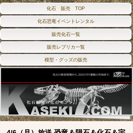
化石 販売 TOP
化石恐竜イベントレンタル
販売化石一覧
販売レプリカ一覧
模型・グッズの販売
4/6（月）放送 恐竜＆隕石＆化石＆宇