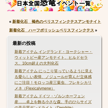
«
新着化石 褐色のペリスフィンクテスアンモナイト
新着化石 ハーフポリッシュペリスフィンクテス
»
最新の投稿
新着アイテム イングランド・ヨークシャー・
ウィットビー産アンモナイト、ヒルドセラ
ス。10cm超えの大判化石
新着アイテム にっこり笑っているように見え
る愛らしい表情、ノジュールが育んだ立体感
にご注目！モロッコ産三葉虫、フレキシカリ
メネ（Flexicalymene）
新着アイテム ドイツ・ゾルンホーフェン
産……卓上を飾る小さな森。手のひらサイズ
の高品質デンドライト（Dendrite）