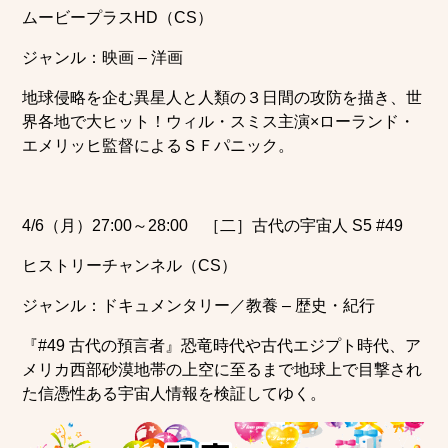
ムービープラスHD（CS）
ジャンル：映画 – 洋画
地球侵略を企む異星人と人類の３日間の攻防を描き、世
界各地で大ヒット！ウィル・スミス主演×ローランド・
エメリッヒ監督によるＳＦパニック。
4/6（月）27:00～28:00 ［二］古代の宇宙人 S5 #49
ヒストリーチャンネル（CS）
ジャンル：ドキュメンタリー／教養 – 歴史・紀行
『#49 古代の預言者』恐竜時代や古代エジプト時代、ア
メリカ西部砂漠地帯の上空に至るまで地球上で目撃され
た信憑性ある宇宙人情報を検証してゆく。