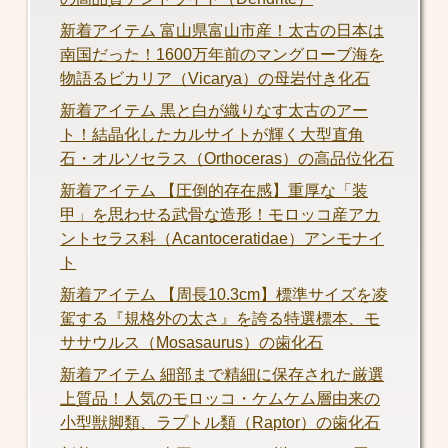
新着アイテム 富山県富山市産！太古の日本は
南国だった！1600万年前のマングローブ海を
物語るビカリア（Vicarya）の母岩付き化石
新着アイテム 黒と白が織りなす太古のアー
ト！結晶化したカルサイトが輝く大型直角
石・オルソセラス（Orthoceras）の高品位化石
新着アイテム 【圧倒的存在感】重厚な「装
甲」を思わせる武骨な造形！モロッコ産アカ
ントセラス科（Acantoceratidae）アンモナイ
ト
新着アイテム 【周長10.3cm】標準サイズを凌
駕する『規格外の太さ』を誇る特選標本、モ
ササウルス（Mosasaurus）の歯化石
新着アイテム 細部まで精細に保存された厳選
上質品！人気のモロッコ・ケムケム層由来の
小型獣脚類、ラプトル類（Raptor）の歯化石