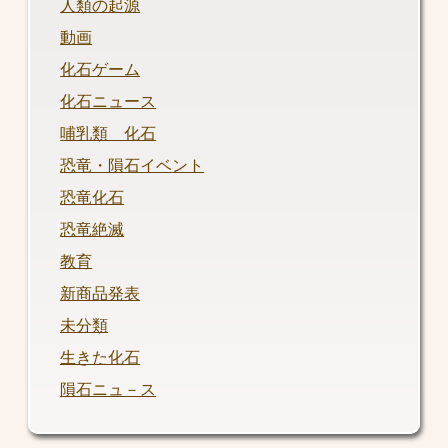
人類の起源
動画
化石ゲーム
化石ニュース
哺乳類 化石
恐竜・隕石イベント
恐竜化石
恐竜絶滅
教育
新商品発表
未分類
生きた化石
隕石ニュ－ス