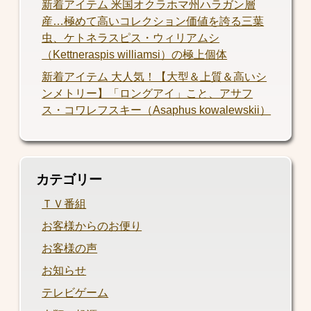
新着アイテム 米国オクラホマ州ハラガン層
産…極めて高いコレクション価値を誇る三葉
虫、ケトネラスピス・ウィリアムシ
（Kettneraspis williamsi）の極上個体
新着アイテム 大人気！【大型＆上質＆高いシ
ンメトリー】「ロングアイ」こと、アサフ
ス・コワレフスキー（Asaphus kowalewskii）
カテゴリー
ＴＶ番組
お客様からのお便り
お客様の声
お知らせ
テレビゲーム