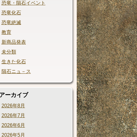
恐竜・隕石イベント
恐竜化石
恐竜絶滅
教育
新商品発表
未分類
生きた化石
隕石ニュ－ス
アーカイブ
2026年8月
2026年7月
2026年6月
2026年5月