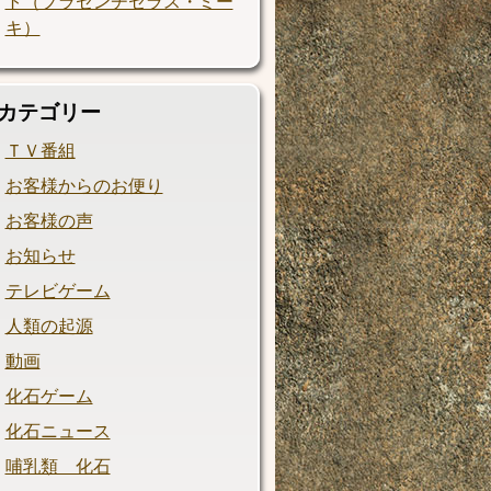
ト（プラセンチセラス・ミー
キ）
カテゴリー
ＴＶ番組
お客様からのお便り
お客様の声
お知らせ
テレビゲーム
人類の起源
動画
化石ゲーム
化石ニュース
哺乳類 化石