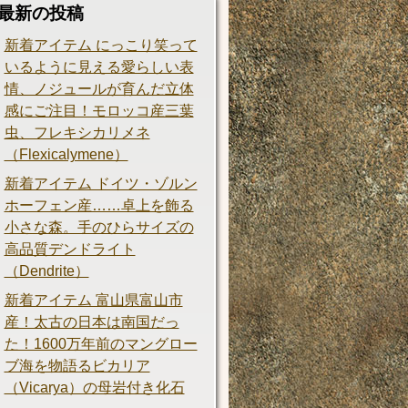
最新の投稿
新着アイテム にっこり笑って
いるように見える愛らしい表
情、ノジュールが育んだ立体
感にご注目！モロッコ産三葉
虫、フレキシカリメネ
（Flexicalymene）
新着アイテム ドイツ・ゾルン
ホーフェン産……卓上を飾る
小さな森。手のひらサイズの
高品質デンドライト
（Dendrite）
新着アイテム 富山県富山市
産！太古の日本は南国だっ
た！1600万年前のマングロー
ブ海を物語るビカリア
（Vicarya）の母岩付き化石