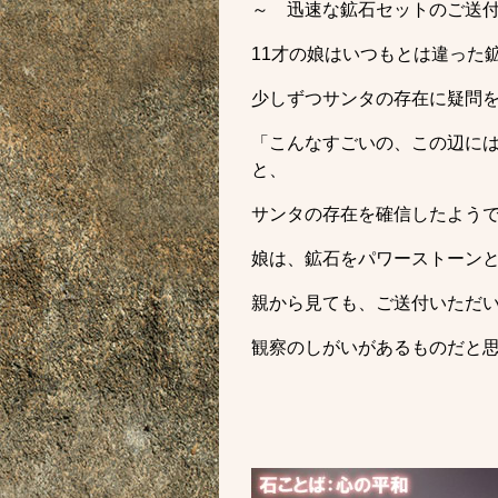
～ 迅速な鉱石セットのご送
11才の娘はいつもとは違った
少しずつサンタの存在に疑問
「こんなすごいの、この辺に
と、
サンタの存在を確信したよう
娘は、鉱石をパワーストーン
親から見ても、ご送付いただ
観察のしがいがあるものだと