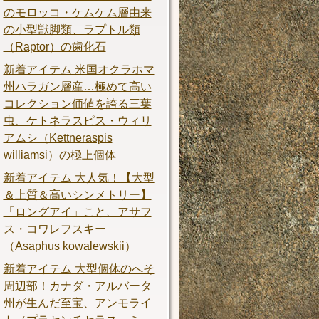
のモロッコ・ケムケム層由来
の小型獣脚類、ラプトル類
（Raptor）の歯化石
新着アイテム 米国オクラホマ
州ハラガン層産…極めて高い
コレクション価値を誇る三葉
虫、ケトネラスピス・ウィリ
アムシ（Kettneraspis
williamsi）の極上個体
新着アイテム 大人気！【大型
＆上質＆高いシンメトリー】
「ロングアイ」こと、アサフ
ス・コワレフスキー
（Asaphus kowalewskii）
新着アイテム 大型個体のへそ
周辺部！カナダ・アルバータ
州が生んだ至宝、アンモライ