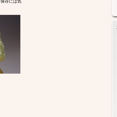
、保存には気
！