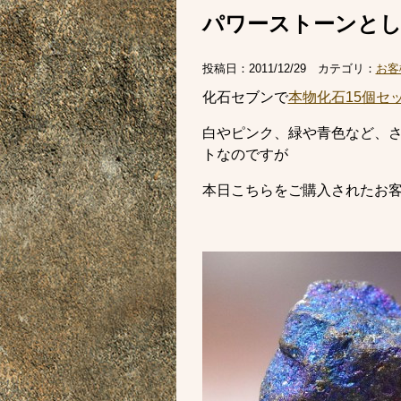
パワーストーンと
投稿日：
2011/12/29
カテゴリ：
お客
化石セブンで
本物化石15個セ
白やピンク、緑や青色など、さ
トなのですが
本日こちらをご購入されたお