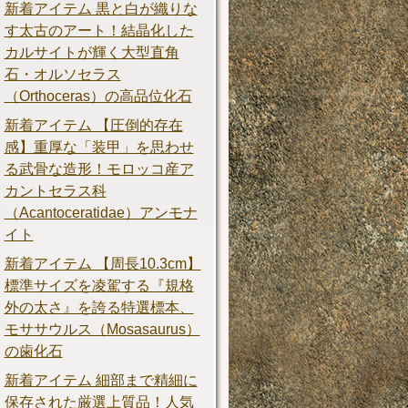
新着アイテム 黒と白が織りな
す太古のアート！結晶化した
カルサイトが輝く大型直角
石・オルソセラス
（Orthoceras）の高品位化石
新着アイテム 【圧倒的存在
感】重厚な「装甲」を思わせ
る武骨な造形！モロッコ産ア
カントセラス科
（Acantoceratidae）アンモナ
イト
新着アイテム 【周長10.3cm】
標準サイズを凌駕する『規格
外の太さ』を誇る特選標本、
モササウルス（Mosasaurus）
の歯化石
新着アイテム 細部まで精細に
保存された厳選上質品！人気