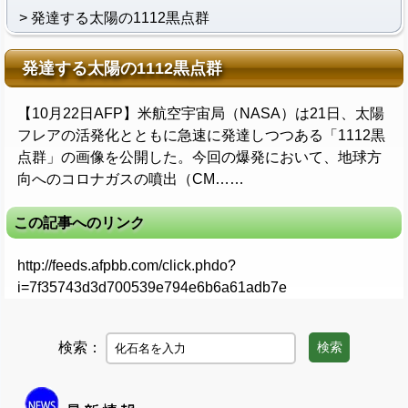
発達する太陽の1112黒点群
発達する太陽の1112黒点群
【10月22日AFP】米航空宇宙局（NASA）は21日、太陽
フレアの活発化とともに急速に発達しつつある「1112黒
点群」の画像を公開した。今回の爆発において、地球方
向へのコロナガスの噴出（CM……
この記事へのリンク
http://feeds.afpbb.com/click.phdo?
i=7f35743d3d700539e794e6b6a61adb7e
検索：
検索