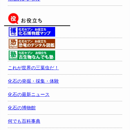
これが世界の三葉虫だ！
化石の発掘・採集・体験
化石の最新ニュース
化石の博物館
何でも百科事典