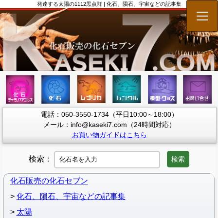
発達する太陽の1112黒点群 | 化石、隕石、宇宙などの記事集
メニ
電話：050-3550-1734（平日10:00～18:00）
メール：info@kaseki7.com（24時間対応）
お買い物ガイドはこちら
検索：
検索
化石販売の化石セブン
化石、隕石、宇宙などの記事集
太陽