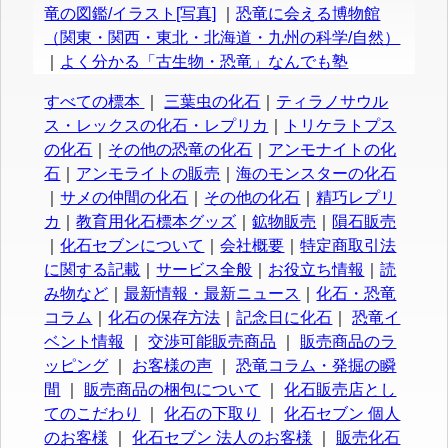
竜の図鑑/イラスト[写真]
｜
恐竜に会える博物館
（関東・関西・東北・北海道・九州の科学/自然）
｜
よく分かる「古生物・恐竜」なんでも塾
すべての標本
｜
三葉虫の化石
｜
ティラノサウル
ス・レックスの化石・レプリカ
｜
トリケラトプス
の化石
｜
その他の恐竜の化石
｜
アンモナイトの化
石
｜
アンモライトの販売
｜
海のモンスターの化石
｜
サメの仲間の化石
｜
その他の化石
｜
精巧レプリ
カ
｜
教育用化石標本グッズ
｜
鉱物販売
｜
隕石販売
｜
化石セブンについて
｜
会社概要
｜
特定商取引法
に関する記載
｜
サービス全般
｜
お役立ち情報
｜
読
み物など
｜
最新情報・最新ニュース
｜
化石・恐竜
コラム
｜
化石の保存方法
｜
記念日に化石
｜
恐竜イ
ベント情報
｜
交渉可能販売商品
｜
販売商品のラ
ッピング
｜
お客様の声
｜
恐竜コラム・発掘の瞬
間
｜
販売商品の梱包について
｜
化石販売店とし
てのこだわり
｜
化石の下取り
｜
化石セブン 個人
のお客様
｜
化石セブン 法人のお客様
｜
販売化石