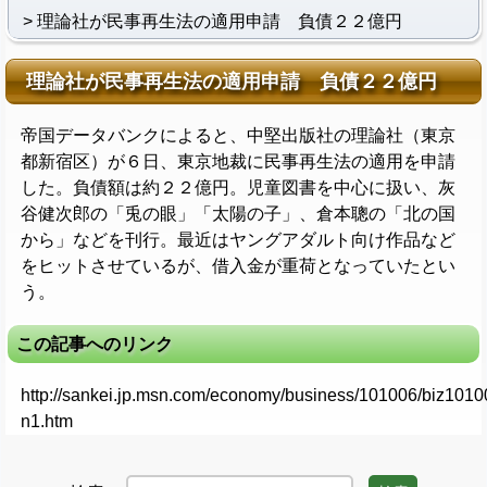
理論社が民事再生法の適用申請 負債２２億円
理論社が民事再生法の適用申請 負債２２億円
帝国データバンクによると、中堅出版社の理論社（東京
都新宿区）が６日、東京地裁に民事再生法の適用を申請
した。負債額は約２２億円。児童図書を中心に扱い、灰
谷健次郎の「兎の眼」「太陽の子」、倉本聰の「北の国
から」などを刊行。最近はヤングアダルト向け作品など
をヒットさせているが、借入金が重荷となっていたとい
う。
この記事へのリンク
http://sankei.jp.msn.com/economy/business/101006/biz101
n1.htm