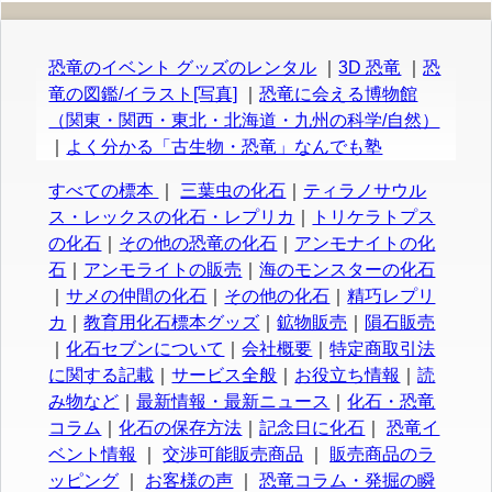
恐竜のイベント グッズのレンタル
｜
3D 恐竜
｜
恐
竜の図鑑/イラスト[写真]
｜
恐竜に会える博物館
（関東・関西・東北・北海道・九州の科学/自然）
｜
よく分かる「古生物・恐竜」なんでも塾
すべての標本
｜
三葉虫の化石
｜
ティラノサウル
ス・レックスの化石・レプリカ
｜
トリケラトプス
の化石
｜
その他の恐竜の化石
｜
アンモナイトの化
石
｜
アンモライトの販売
｜
海のモンスターの化石
｜
サメの仲間の化石
｜
その他の化石
｜
精巧レプリ
カ
｜
教育用化石標本グッズ
｜
鉱物販売
｜
隕石販売
｜
化石セブンについて
｜
会社概要
｜
特定商取引法
に関する記載
｜
サービス全般
｜
お役立ち情報
｜
読
み物など
｜
最新情報・最新ニュース
｜
化石・恐竜
コラム
｜
化石の保存方法
｜
記念日に化石
｜
恐竜イ
ベント情報
｜
交渉可能販売商品
｜
販売商品のラ
ッピング
｜
お客様の声
｜
恐竜コラム・発掘の瞬